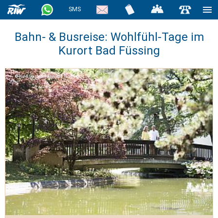
SMS
Bahn- & Busreise: Wohlfühl-Tage im
Kurort Bad Füssing
Kur-& GästeService Bad Füssing