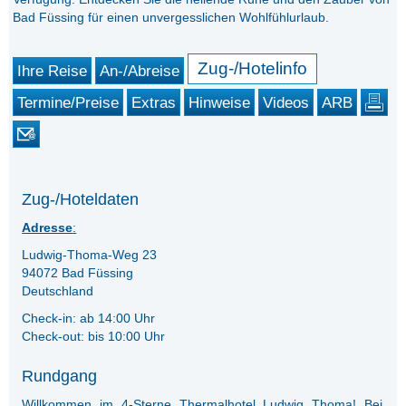
Bad Füssing für einen unvergesslichen Wohlfühlurlaub.
Zug-/Hotelinfo
Ihre Reise
An-/Abreise
Termine/Preise
Extras
Hinweise
Videos
ARB
Zug-/Hoteldaten
Adresse
:
Ludwig-Thoma-Weg 23
94072 Bad Füssing
Deutschland
Check-in: ab 14:00 Uhr
Check-out: bis 10:00 Uhr
Rundgang
Willkommen im 4-Sterne Thermalhotel Ludwig Thoma! Bei