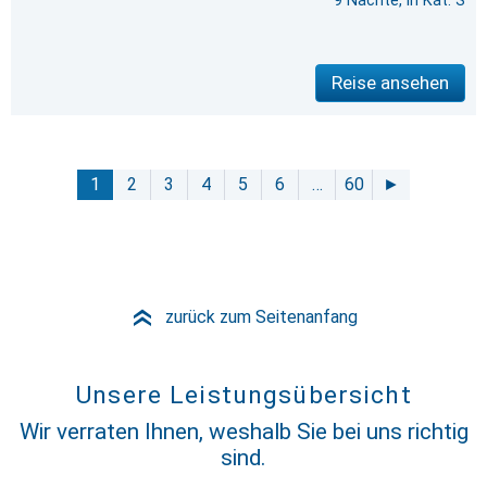
9 Nächte, in Kat. S
Reise ansehen
1
2
3
4
5
6
…
60
►
zurück zum Seitenanfang
»
Unsere Leistungsübersicht
Wir verraten Ihnen, weshalb Sie bei uns richtig
sind.