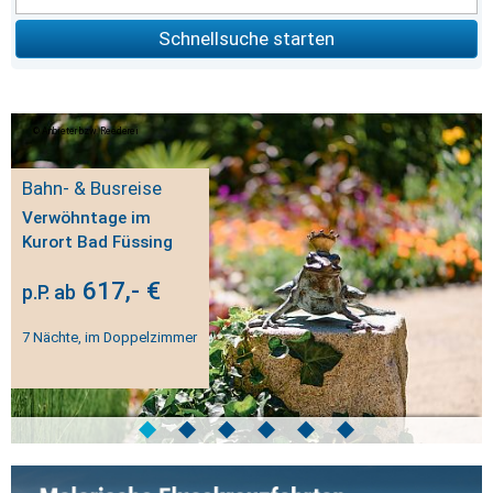
Schnellsuche starten
Anbieter bzw. Reederei
Bahn- & Busreise
Verwöhntage im
Kurort Bad Füssing
617,- €
p.P. ab
7 Nächte, im Doppelzimmer
◆
◆
◆
◆
◆
◆