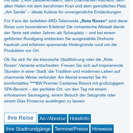
mit über 1.400 Baudenkmälern, dem charmanten Rathaus, dem
alten Hafen mit dem berühmten Kran und dem gemütlichen Platz
„Am Sande“ – ideale Kulisse für unvergessliche Entdeckungen.
Für Fans der beliebten ARD-Telenovela
„Rote Rosen“
wird diese
Reise zum besonderen Erlebnis! Die romantische Altstadt diente
der Serie seit vielen Jahren als Schauplatz – und bei einem
geführten Rundgang entdecken Sie ausgewählte Drehorte
hautnah und erfahren spannende Hintergründe rund um die
Produktion vor Ort.
Ob Sie sich für die klassische Stadtführung oder die „Rote
Rosen“-Variante entscheiden: Freuen Sie sich auf inspirierende
Stunden in einer Stadt, die Tradition und modernes Leben auf
charmante Weise verbindet. Am Abend erwartet Sie Ihr
komfortables ****BW Premier Castanea Resort mit großzügigem
SPA-Bereich – der perfekte Ort, um den Tag mit einem
erholsamen Saunagang, einem Besuch der Salzgrotte oder
einem Glas Prosecco ausklingen zu lassen.
Ihre Reise
An-/Abreise
Hotelinfo
Ihre Stadtrundgänge
Termine/Preise
Hinweise