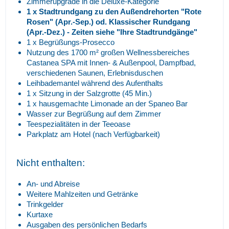
Zimmerupgrade in die Deluxe-Kategorie
1 x Stadtrundgang zu den Außendrehorten "Rote
Rosen" (Apr.-Sep.) od. Klassischer Rundgang
(Apr.-Dez.) - Zeiten siehe "Ihre Stadtrundgänge"
1 x Begrüßungs-Prosecco
Nutzung des 1700 m² großen Wellnessbereiches
Castanea SPA mit Innen- & Außenpool, Dampfbad,
verschiedenen Saunen, Erlebnisduschen
Leihbademantel während des Aufenthalts
1 x Sitzung in der Salzgrotte (45 Min.)
1 x hausgemachte Limonade an der Spaneo Bar
Wasser zur Begrüßung auf dem Zimmer
Teespezialitäten in der Teeoase
Parkplatz am Hotel (nach Verfügbarkeit)
Nicht enthalten:
An- und Abreise
Weitere Mahlzeiten und Getränke
Trinkgelder
Kurtaxe
Ausgaben des persönlichen Bedarfs