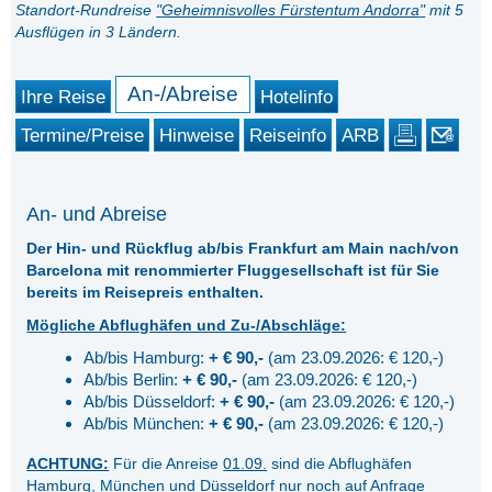
Standort-Rundreise
"
Geheimnisvolles Fürstentum Andorra
"
mit 5
Ausflügen in 3 Ländern.
An-/Abreise
Ihre Reise
Hotelinfo
Termine/Preise
Hinweise
Reiseinfo
ARB
An- und Abreise
Der Hin- und Rückflug ab/bis Frankfurt am Main nach/von
Barcelona mit renommierter Fluggesellschaft ist für Sie
bereits im Reisepreis enthalten.
Mögliche Abflughäfen und Zu-/Abschläge:
Ab/bis Hamburg:
+ € 90,-
(am 23.09.2026: € 120,-)
Ab/bis Berlin:
+ € 90,-
(am 23.09.2026: € 120,-)
Ab/bis Düsseldorf:
+ € 90,-
(am 23.09.2026: € 120,-)
Ab/bis München:
+ € 90,-
(am 23.09.2026: € 120,-)
ACHTUNG:
Für die Anreise
01.09.
sind die Abflughäfen
Hamburg, München und Düsseldorf
nur noch auf Anfrage