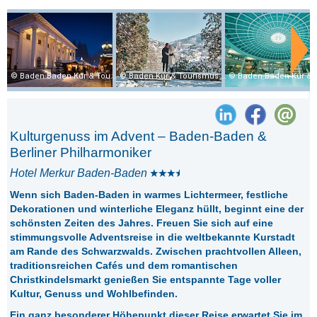
Baden-Baden Kur & Tourismus GmbH, N. Dautel
Baden Kur & Tourismus GmbH, C. Duepper
Baden-Baden Kur & Touri
Kulturgenuss im Advent – Baden-Baden &
Berliner Philharmoniker
Hotel Merkur Baden-Baden
Wenn sich Baden-Baden in warmes Lichtermeer, festliche
Dekorationen und winterliche Eleganz hüllt, beginnt eine der
schönsten Zeiten des Jahres. Freuen Sie sich auf eine
stimmungsvolle Adventsreise in die weltbekannte Kurstadt
am Rande des Schwarzwalds. Zwischen prachtvollen Alleen,
traditionsreichen Cafés und dem romantischen
Christkindelsmarkt genießen Sie entspannte Tage voller
Kultur, Genuss und Wohlbefinden.
Ein ganz besonderer Höhepunkt dieser Reise erwartet Sie im