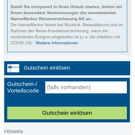
Damit Sie entspannt in Ihren Urlaub starten, bieten wir
Ihnen besondere Versicherungen der renommierten
HanseMerkur Reiseversicherung AG an.
Die HanseMerkur leistet bei Rücktritt, Reiseabbruch und im
Rahmen der Reise-Krankenversicherung, wenn ein
versichertes Ereignis eingetreten ist (u.a. die Infektion mit
COVID-19) -
Weitere Informationen
Gutschein einlösen
Gutschein-/
Vorteilscode
Gutschein einlösen
Hinweis