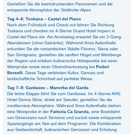
Genießen Sie die beeindruckenden Panoramen und die
entspannte Atmosphäre der Südtiroler Alpen.
Tag 4–6: Toskana – Castel del Piano
Nach dem Frühstück und Check-out fahren Sie Richtung
Toskana und checken im 4-Sterne Grand Hotel Impero in
Castel del Piano ein. Am Anreisetag erwartet Sie ein 2-Gang-
Abendessen (ohne Getränke). Während Ihres Aufenthalts
erkunden Sie die romantischen Städte Florenz, Siena oder
San Gimignano, genießen die sanften Hügel und Weinberge
der Region und erleben kulinarische Höhepunkte bei einer
Weinprobe sowie einer Olivenölverkostung bei
Poderi
Borselli
. Diese Tage verbinden Kultur, Genuss und
landschaftliche Schönheit auf perfekte Weise.
Tag 7–9: Gardasee – Manerba del Garda
Die letzte Etappe führt Sie zum Gardasee. Im 4-Sterne AHG
Hotel Donna Silvia, direkt am Seeufer, genießen Sie die
mediterrane Atmosphäre. Während Ihres Aufenthalts stehen
eine Weinprobe in der
Fattoria Ca Granda
, eine Bootsfahrt
von Desenzano nach Sirmione und zurück sowie entspannte
Spaziergänge am See auf dem Programm. Die Kombination
aus Seelandschaft, kulinarischen Genüssen und Erholung