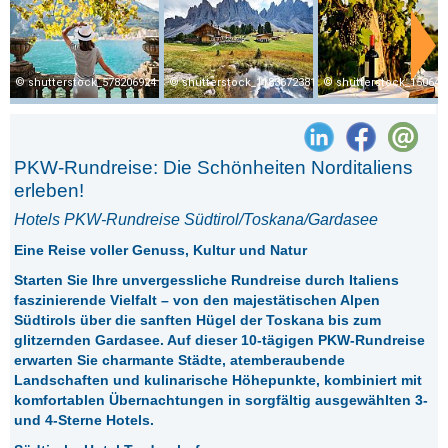
shutterstock_578206924
shutterstock_1183672381
shutterstock_150646
PKW-Rundreise: Die Schönheiten Norditaliens
erleben!
Hotels PKW-Rundreise Südtirol/Toskana/Gardasee
Eine Reise voller Genuss, Kultur und Natur
Starten Sie Ihre unvergessliche Rundreise durch Italiens
faszinierende Vielfalt – von den majestätischen Alpen
Südtirols über die sanften Hügel der Toskana bis zum
glitzernden Gardasee. Auf dieser 10-tägigen PKW-Rundreise
erwarten Sie charmante Städte, atemberaubende
Landschaften und kulinarische Höhepunkte, kombiniert mit
komfortablen Übernachtungen in sorgfältig ausgewählten 3-
und 4-Sterne Hotels.