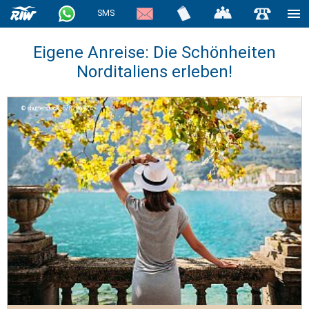
SMS
Eigene Anreise: Die Schönheiten
Norditaliens erleben!
shutterstock_578206924