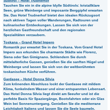
Südtirol – Hotel Trudnerhof
Tauchen Sie ein in die alpine Idylle Südtirols: kristallklare
Seen, grüne Weinberge und imposante Berggipfel erwarten
Sie. Das Hotel Trudnerhof bietet den idealen Rückzugsort
nach aktiven Tagen voller Wanderungen, Radtouren und
kulinarischer Entdeckungen. Lassen Sie sich von der
herzlichen Gastfreundschaft und den regionalen
Spezialitäten verzaubern.
Toskana – Grand Hotel Impero
Romantik pur erwartet Sie in der Toskana. Vom Grand Hotel
Impero aus erkunden Sie charmante Städte wie Florenz,
Siena oder San Gimignano. Schlendern Sie durch
mittelalterliche Gassen, genießen Sie die sanften Hügel und
Weinberge und lassen Sie sich von der weltberühmten
toskanischen Küche verführen.
Gardasee – Hotel Donna Silvia
Zum krönenden Abschluss lockt der Gardasee mit mildem
Klima, funkelndem Wasser und einer entspannten Lebensart.
Das Hotel Donna Silvia liegt direkt am Seeufer und ist die
perfekte Basis für Spaziergänge, Bootsfahrten oder ein Glas
Wein bei Sonnenuntergang. Genießen Sie die mediterrane
Leichtigkeit Italiens und lassen Sie die Seele baumeln.