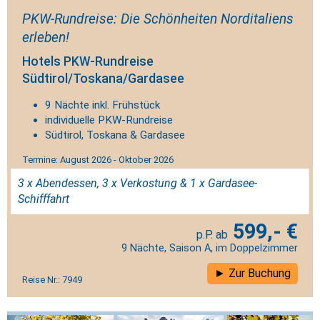
PKW-Rundreise: Die Schönheiten Norditaliens
erleben!
Hotels PKW-Rundreise
Südtirol/Toskana/Gardasee
9 Nächte inkl. Frühstück
individuelle PKW-Rundreise
Südtirol, Toskana & Gardasee
Termine: August 2026 - Oktober 2026
3 x Abendessen, 3 x Verkostung & 1 x Gardasee-
Schifffahrt
599,- €
9 Nächte, Saison A, im Doppelzimmer
Zur Buchung
Reise Nr.: 7949