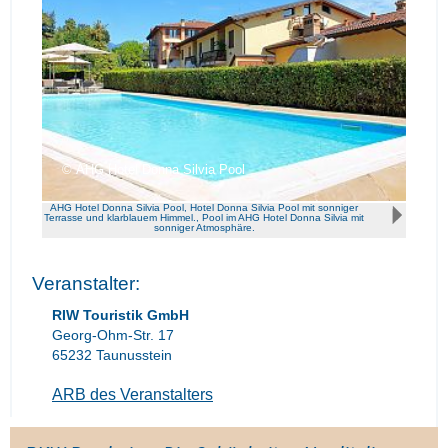
AHG Hotel Donna Silvia Pool
AHG Hotel Donna Silvia Pool, Hotel Donna Silvia Pool mit sonniger
Terrasse und klarblauem Himmel., Pool im AHG Hotel Donna Silvia mit
sonniger Atmosphäre.
Veranstalter:
RIW Touristik GmbH
Georg-Ohm-Str. 17
65232 Taunusstein
ARB des Veranstalters