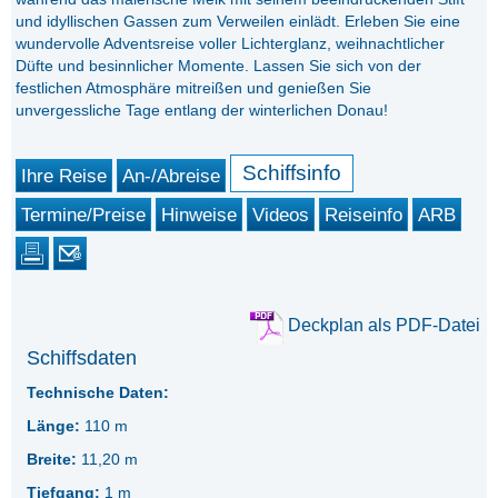
und idyllischen Gassen zum Verweilen einlädt. Erleben Sie eine
wundervolle Adventsreise voller Lichterglanz, weihnachtlicher
Düfte und besinnlicher Momente. Lassen Sie sich von der
festlichen Atmosphäre mitreißen und genießen Sie
unvergessliche Tage entlang der winterlichen Donau!
Schiffsinfo
Ihre Reise
An-/Abreise
Termine/Preise
Hinweise
Videos
Reiseinfo
ARB
Deckplan als PDF-Datei
Schiffsdaten
Technische Daten:
Länge:
110 m
Breite:
11,20 m
Tiefgang:
1 m