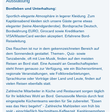
Ausstattung
Bordleben und Unterhaltung:
Sportlich-elegante Atmosphäre in legerer Kleidung. Zum
Kapitänsabend kleiden sich unsere Gäste gerne etwas
eleganter (keine Abendgarderobe). Bordsprache Deutsch,
Bordwährung EURO, Girocard sowie Kreditkarten
VISA/MasterCard werden akzeptiert. Erfahrene Bord-
Reiseleitung.
Das Rauchen ist nur in dem gekennzeichneten Bereich auf
dem Sonnendeck gestattet. Themen-, Quiz- sowie
Tanzabende, oft mit Live-Musik, finden auf den meisten
Reisen an Bord statt. Eine Auswahl an Gesellschaftspielen
steht Ihnen genauso zur Verfügung, wie ein Büchersortiment,
regionale Veranstaltungen, wie Folkloredarbietungen,
Sprachkurse oder Vorträge über Land und Leute, finden auf
vielen Reisen ebenfalls statt.
Zahlreiche Mitarbeiter in Küche und Restaurant sorgen täglich
für Ihr leibliches Wohl an Bord. Genussvolle Menüs durch fest
eingespielte Küchenteams werden für Sie zubereitet. "Essen
was das Herz begehrt" - Zahlreiche Mahlzeiten von früh bis
spät - einschließlich Nachmittags-Kaffeezeit, Kapitänsempfang