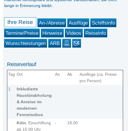
lange in Erinnerung bleibt.
Ihre Reise
An-/Abreise
Ausflüge
Schiffsinfo
Termine/Preise
Hinweise
Videos
Reiseinfo
Wunschleistungen
ARB
Reiseverlauf
Tag
Ort
An
Ab
Ausflüge (ca. Preise
pro Person)
1
Inkludierte
Haustürabholung
& Anreise im
modernen
Fernreisebus
Köln
, Einschiffung
-
18.00
ab 15.00 Uhr