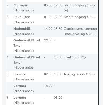
2
Nijmegen
05.00
12.30
Stadtrundgang € 27,-
(Niederlande)
(A)
3
Enkhuizen
01.30
12.30
Stadtrundgang € 26,-
(Niederlande)
Medemblik
14.00
18.30
Gemüseversteigerung
(Niederlande)
Broekerveiling € 62,-
Oudeschild
/Insel
22.00
-
Texel*
(Niederlande)
4
Oudeschild
/Insel
-
18.00
Inseltour € 72,-
Texel*
(Niederande)
5
Stavoren
02.00
13.00
Ausflug Sneek € 60,-
(Niederlande)
Lemmer
18.00
-
(Niederlande)
6
Lemmer
-
03.00
(Niederlande)