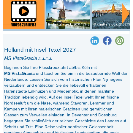
shutterstock_203143342
shutterstock_2132750
Holland mit Insel Texel 2027
MS VistaGracia
Beginnen Sie Ihre Flusskreuzfahrt ab/bis Köln mit
MS
VistaGracia
und tauchen Sie ein in die bezaubernde Welt der
Niederlande. Lassen Sie sich vom historischen Flair Nijmegens
verzaubern und entdecken Sie die liebevoll erhaltenen
Hafenstädte Enkhuizen und Medemblik, in denen maritime
Tradition lebendig wird. Auf der Insel Texel weht Ihnen frische
Nordseeluft um die Nase, während Stavoren, Lemmer und
Kampen mit ihren malerischen Grachten und gemütlichen
Gassen zum Verweilen einladen. In Deventer und Doesburg
begegnen Sie schließlich der reichen Geschichte des Landes auf
Schritt und Tritt. Eine Reise voller nordischer Gelassenheit,
maritimer Atmosphäre und idyllischer Landschaften, die noch