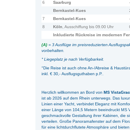
6
Saarburg
Bernkastel-Kues
7
Bernkastel-Kues
8
Köln
, Ausschiffung bis 09.00 Uhr
Inkludierte Rückreise im modernen Fer
(A)
= 3 Ausflüge im preisreduzierten Ausflugspaket
vorbehalten.
* Liegeplatz je nach Verfügbarkeit.
°Die Reise ist auch ohne An-/Abreise & Haustür
inkl. € 30,- Ausflugsguthaben p.P..
Herzlich willkommen an Bord von
MS VistaGrac
ist ab 2026 auf dem Rhein unterwegs. Das luxuri
Linien einer Yacht, verbindet Eleganz mit Komfo
einer Länge von 104,5 Metern beeindruckt MS 
geschmackvolle Gestaltung ihrer Kabinen, die s
verteilen. Große Panoramafenster auf dem Flo
für eine lichtdurchflutete Atmosphäre und bieten