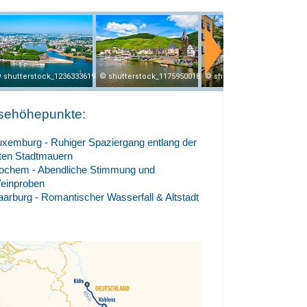
shutterstock_1236333619
shutterstock_1175950018
shutterstock_1665893962
sehöhepunkte:
uxemburg - Ruhiger Spaziergang entlang der
lten Stadtmauern
ochem - Abendliche Stimmung und
einproben
aarburg - Romantischer Wasserfall & Altstadt