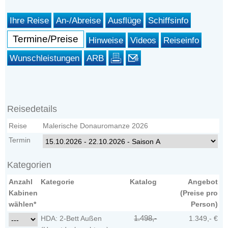
Ihre Reise
An-/Abreise
Ausflüge
Schiffsinfo
Termine/Preise
Hinweise
Videos
Reiseinfo
Wunschleistungen
ARB
Reisedetails
Reise
Malerische Donauromanze 2026
Termin
Kategorien
Anzahl
Kategorie
Katalog
Angebot
Kabinen
(Preise pro
wählen*
Person)
HDA: 2-Bett Außen
1.498,-
1.349,- €