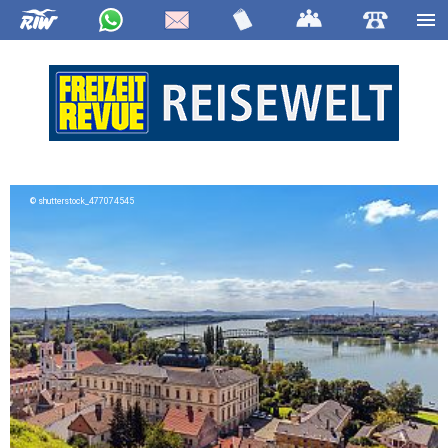
shutterstock_477074545