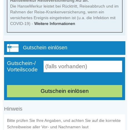
HanseMerkur Reiseversicherung AG an.
Die HanseMerkur leistet bei Rücktritt, Reiseabbruch und im
Rahmen der Reise-Krankenversicherung, wenn ein
versichertes Ereignis eingetreten ist (u.a. die Infektion mit
COVID-19) -
Weitere Informationen
Gutschein einlösen
Gutschein-/
Vorteilscode
Gutschein einlösen
Hinweis
Bitte prüfen Sie Ihre Angaben, und achten Sie auf die korrekte
Schreibweise aller Vor- und Nachnamen laut