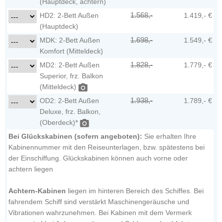
(Hauptdeck, achtern)
HD2: 2-Bett Außen
1.568,-
1.419,- €
(Hauptdeck)
MDK: 2-Bett Außen
1.698,-
1.549,- €
Komfort (Mitteldeck)
MD2: 2-Bett Außen
1.828,-
1.779,- €
Superior, frz. Balkon
(Mitteldeck)
OD2: 2-Bett Außen
1.938,-
1.789,- €
Deluxe, frz. Balkon,
(Oberdeck)*
Bei Glückskabinen (sofern angeboten):
Sie erhalten Ihre
Kabinennummer mit den Reiseunterlagen, bzw. spätestens bei
der Einschiffung. Glückskabinen können auch vorne oder
achtern liegen
Achtern-Kabinen
liegen im hinteren Bereich des Schiffes. Bei
fahrendem Schiff sind verstärkt Maschinengeräusche und
Vibrationen wahrzunehmen. Bei Kabinen mit dem Vermerk