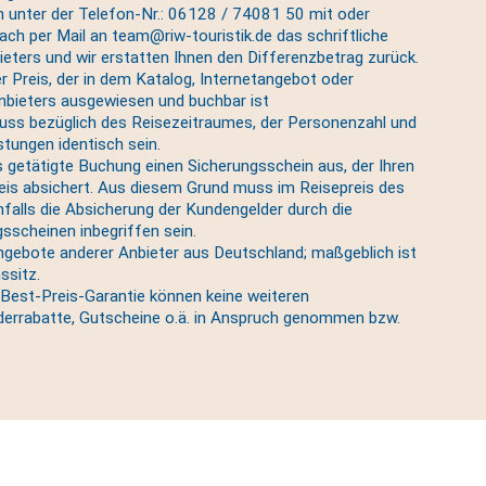
ch unter der Telefon-Nr.: 06128 / 74081 50 mit oder
nfach per Mail an team@riw-touristik.de das schriftliche
eters und wir erstatten Ihnen den Differenzbetrag zurück.
er Preis, der in dem Katalog, Internetangebot oder
bieters ausgewiesen und buchbar ist
ss bezüglich des Reisezeitraumes, der Personenzahl und
tungen identisch sein.
ns getätigte Buchung einen Sicherungsschein aus, der Ihren
reis absichert. Aus diesem Grund muss im Reisepreis des
falls die Absicherung der Kundengelder durch die
sscheinen inbegriffen sein.
ngebote anderer Anbieter aus Deutschland; maßgeblich ist
ssitz.
Best-Preis-Garantie können keine weiteren
errabatte, Gutscheine o.ä. in Anspruch genommen bzw.