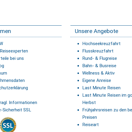
hmen
Unsere Angebote
IW
Hochseekreuzfahrt
 Reiseexperten
Flusskreuzfahrt
teile bei uns
Rund- & Flugreise
og
Bahn- & Busreise
sum
Wellness & Aktiv
ehmensdaten
Eigene Anreise
chutzerklärung
Last Minute Reisen
Last Minute Reisen im g
ragl. Informationen
Herbst
-Sicherheit SSL
Frühjahrsreisen zu den b
Preisen
Reiseart