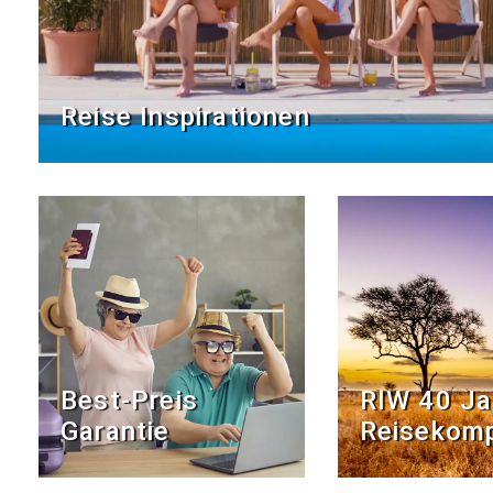
Reise Inspirationen
Best-Preis
RIW 40 Ja
Garantie
Reise­kom