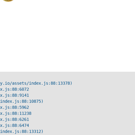
y.io/assets/index.js:88:13378)

x.js:88:6072

x.js:88:9141

index.js:88:10875)

x.js:88:5962

x.js:88:11238

x.js:88:6261

x.js:88:6474

index.js:88:13312)
