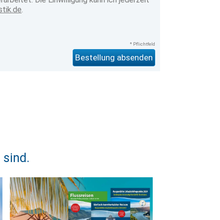
stik.de
.
* Pflichtfeld
 sind.