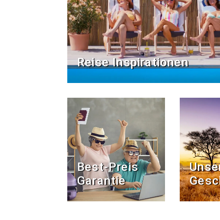
Reise Inspirationen
Best-Preis
Unse
Garantie
Gesc