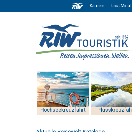
Karriere
Last Minut
Hochseekreuzfahrt
Flusskreuzfah
Aktuelle Reisewelt Kataloge