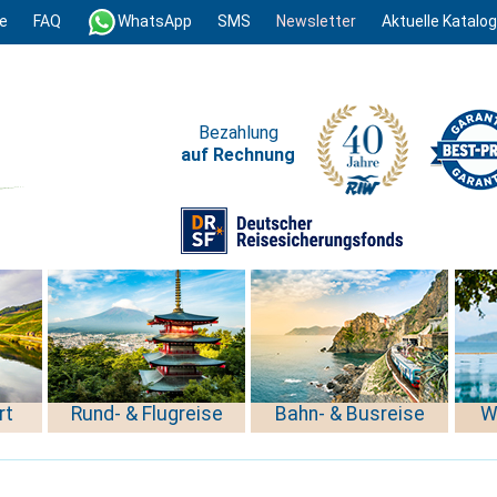
e
FAQ
WhatsApp
SMS
Newsletter
Aktuelle Katalo
Bezahlung
auf Rechnung
rt
Rund- & Flugreise
Bahn- & Busreise
W