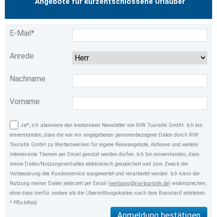
Angebote für kurzentschlossene Urlauber
E-Mail*
Anrede
Nachname
Vorname
Ja*, ich abonniere den kostenlosen Newsletter von RIW Touristik GmbH. Ich bin
einverstanden, dass die von mir angegebenen personenbezogene Daten durch RIW
Touristik GmbH zu Werbezwecken für eigene Reiseangebote, Aktionen und weitere
interessante Themen per Email genutzt werden dürfen. Ich bin einverstanden, dass
meine Daten/Nutzungsverhalten elektronisch gespeichert und zum Zweck der
Verbesserung des Kundenservice ausgewertet und verarbeitet werden. Ich kann der
Nutzung meiner Daten jederzeit per Email (
werbung@riw-touristik.de
) widersprechen,
ohne dass hierfür andere als die Übermittlungskosten nach dem Basistarif entstehen.
* Pflichtfeld