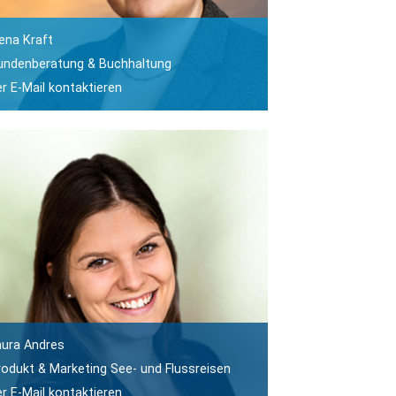
lena Kraft
undenberatung & Buchhaltung
er E-Mail kontaktieren
aura Andres
rodukt & Marketing See- und Flussreisen
er E-Mail kontaktieren