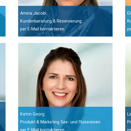
Amina Jacobi
E
Kundenberatung & Reservierung
K
per E-Mail kontaktieren
p
Katrin Georg
L
Produkt & Marketing See- und Flussreisen
P
per E-Mail kontaktieren
p