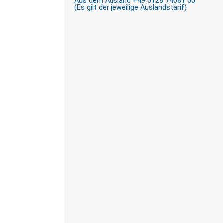
Aus dem Ausland +49 6128 74081 60
(Es gilt der jeweilige Auslandstarif)