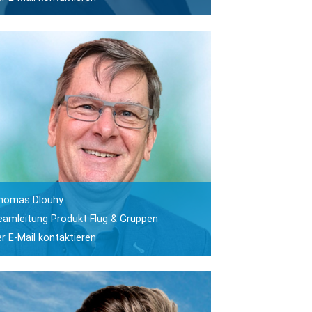
homas Dlouhy
eamleitung Produkt Flug & Gruppen
er E-Mail kontaktieren