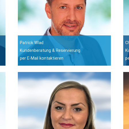
Patrick Wlad
C
Kundenberatung & Reservierung
K
per E-Mail kontaktieren
p