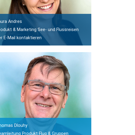
aura Andres
rodukt & Marketing See- und Flussreisen
er E-Mail kontaktieren
homas Dlouhy
eamleitung Produkt Flug & Gruppen