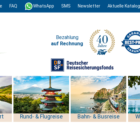
e
FAQ
WhatsApp
SMS
Newsletter
Aktuelle Katalo
Bezahlung
auf Rechnung
rt
Rund- & Flugreise
Bahn- & Busreise
W