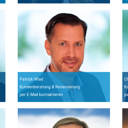
Patrick Wlad
C
Kundenberatung & Reservierung
K
per E-Mail kontaktieren
p