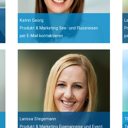
Katrin Georg
L
Produkt & Marketing See- und Flussreisen
P
per E-Mail kontaktieren
p
Larissa Stegemann
T
Produkt & Marketing Eigenanreise und Event
T