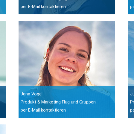
per E-Mail kontaktieren
p
Jana Vogel
J
Produkt & Marketing Flug und Gruppen
P
per E-Mail kontaktieren
p