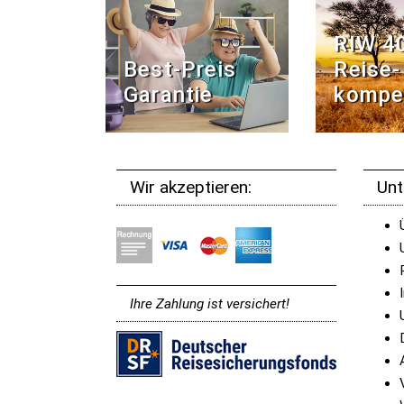
RIW 4
Best-Preis
Reise­
Garantie
kompe
Wir akzeptieren:
Un
Ihre Zahlung ist versichert!