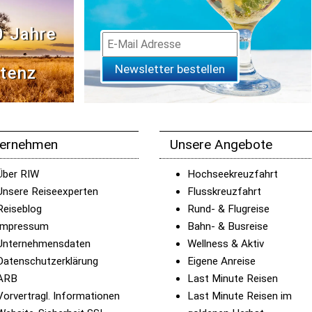
0 Jahre
Newsletter bestellen
tenz
ternehmen
Unsere Angebote
Über RIW
Hochseekreuzfahrt
Unsere Reiseexperten
Flusskreuzfahrt
Reiseblog
Rund- & Flugreise
Impressum
Bahn- & Busreise
Unternehmensdaten
Wellness & Aktiv
Datenschutzerklärung
Eigene Anreise
ARB
Last Minute Reisen
Vorvertragl. Informationen
Last Minute Reisen im