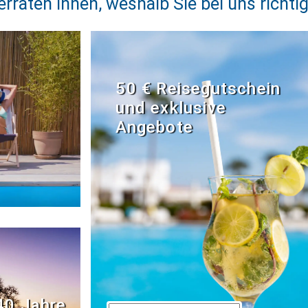
erraten Ihnen, weshalb Sie bei uns richtig
50 € Reisegutschein
und exklusive
Angebote
40 Jahre