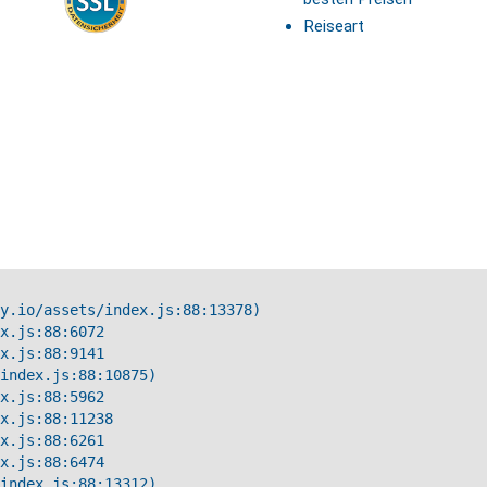
Reiseart
y.io/assets/index.js:88:13378)

x.js:88:6072

x.js:88:9141

index.js:88:10875)

x.js:88:5962

x.js:88:11238

x.js:88:6261

x.js:88:6474

index.js:88:13312)
