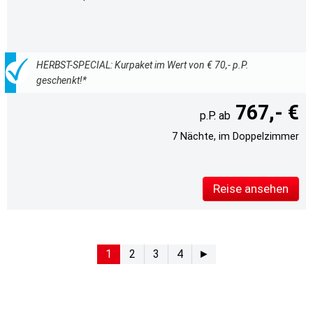
HERBST-SPECIAL: Kurpaket im Wert von € 70,- p.P.
geschenkt!*
767,- €
7 Nächte, im Doppelzimmer
Reise ansehen
1
2
3
4
►