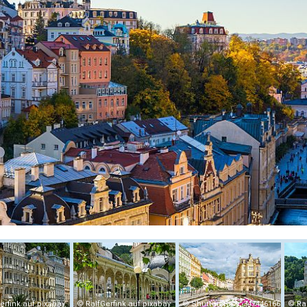
erfink auf pixabay
RalfGerfink auf pixabay
Shutterstock_347446166
Ra