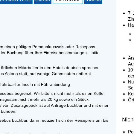
7,
Zi
Ha
en einen gültigen Personalausweis oder Reisepass.
 der Buchung über Ihre Einreisebestimmungen – bitte
Är
.
Au
 örtlichen Mitarbeiter in den Hotels deutsch sprechen.
10
 Astoria statt, nur wenige Gehminuten entfernt.
de
Nu
hführbar für Inseln mit Fähranbindung
Sc
ebus begrenzt. Wir bitten, nicht mehr als einen Koffer
Ko
nsgesamt nicht mehr als 20 kg sowie ein Stück
Ör
von Zusatzgepäck ist auf Anfrage buchbar und mit einer
rbunden.
Nich
sebus buchbar, dann reduziert sich der Reisepreis um bis
Pe