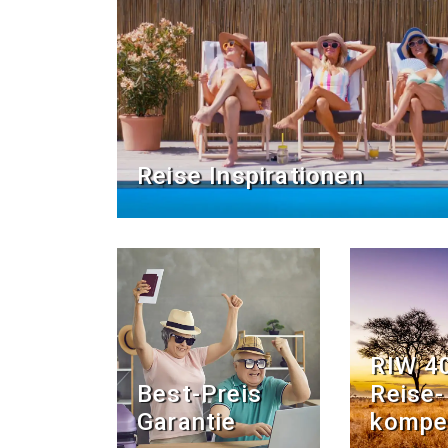
Reise Inspirationen
RIW 4
Best-Preis
Reise­
Garantie
kompe