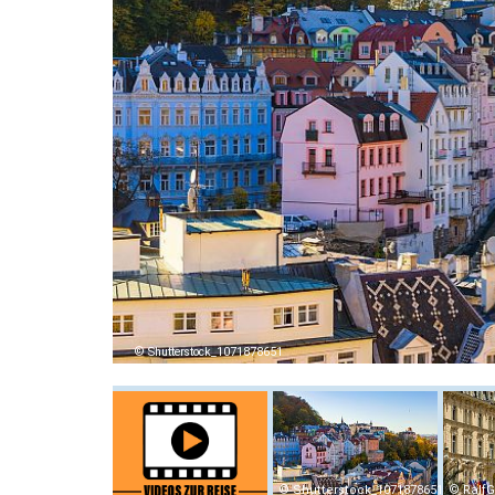
Shutterstock_1071878651
Shutterstock_1071878651
RalfG