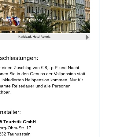
RalfGerfink auf pixabay
Karlsbad, Hotel Astoria
chleistungen:
 einen Zuschlag von € 8,- p.P. und Nacht
nen Sie in den Genuss der Vollpension statt
r inkludierten Halbpension kommen. Nur für
samte Reisedauer und alle Personen
chbar.
nstalter:
W Touristik GmbH
org-Ohm-Str. 17
232 Taunusstein