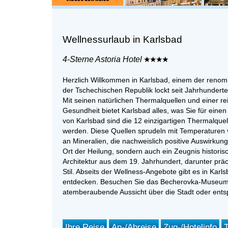
Wellnessurlaub in Karlsbad
4-Sterne Astoria Hotel
Herzlich Willkommen in Karlsbad, einem der renomm
der Tschechischen Republik lockt seit Jahrhundert
Mit seinen natürlichen Thermalquellen und einer r
Gesundheit bietet Karlsbad alles, was Sie für eine
von Karlsbad sind die 12 einzigartigen Thermalquel
werden. Diese Quellen sprudeln mit Temperaturen v
an Mineralien, die nachweislich positive Auswirkung
Ort der Heilung, sondern auch ein Zeugnis historis
Architektur aus dem 19. Jahrhundert, darunter prä
Stil. Abseits der Wellness-Angebote gibt es in Karls
entdecken. Besuchen Sie das Becherovka-Museum,
atemberaubende Aussicht über die Stadt oder ent
Ihre Reise
An-/Abreise
Zug-/Hotelinfo