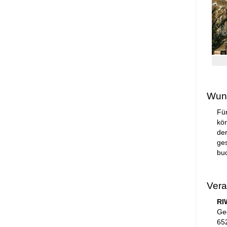
Wuns
Für
kön
de
ge
bu
Vera
RI
Ge
65