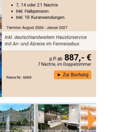
7, 14 oder 21 Nächte
Inkl. Halbpension
Inkl. 10 Kuranwendungen
Termine: August 2026 - Januar 2027
Inkl. deutschlandweitem Haustürservice
mit An- und Abreise im Fernreisebus
887,- €
7 Nächte, im Doppelzimmer
Zur Buchung
Reise Nr.: 6669
lfGerfink auf pixabay
Anbieter bzw. Reederei
Anbieter bzw. Reederei