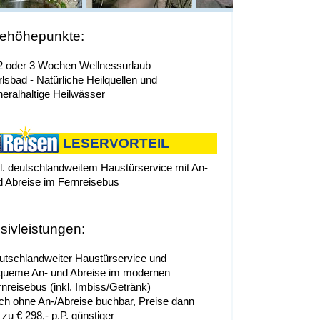
ehöhepunkte:
 2 oder 3 Wochen Wellnessurlaub
lsbad - Natürliche Heilquellen und
neralhaltige Heilwässer
LESERVORTEIL
kl. deutschlandweitem Haustürservice mit An-
d Abreise im Fernreisebus
usivleistungen:
utschlandweiter Haustürservice und
queme An- und Abreise im modernen
rnreisebus (inkl. Imbiss/Getränk)
ch ohne An-/Abreise buchbar, Preise dann
 zu € 298,- p.P. günstiger