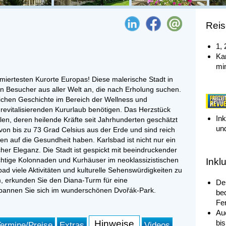
Reis
1,
Kar
mi
iertesten Kurorte Europas! Diese malerische Stadt in
en Besucher aus aller Welt an, die nach Erholung suchen.
eichen Geschichte im Bereich der Wellness und
n revitalisierenden Kururlaub benötigen. Das Herzstück
In
len, deren heilende Kräfte seit Jahrhunderten geschätzt
un
on bis zu 73 Grad Celsius aus der Erde und sind reich
en auf die Gesundheit haben. Karlsbad ist nicht nur ein
cher Eleganz. Die Stadt ist gespickt mit beeindruckender
chtige Kolonnaden und Kurhäuser im neoklassizistischen
Inkl
bad viele Aktivitäten und kulturelle Sehenswürdigkeiten zu
 erkunden Sie den Diana-Turm für eine
De
spannen Sie sich im wunderschönen Dvořák-Park.
be
Fe
Au
bis
Hinweise
Termine/Preise
Extras
Videos