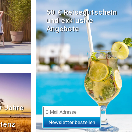
50 € Reisegutschein
und exklusive
Angebote
0 Jahre
Newsletter bestellen
tenz