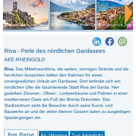
shutterstock_1844094142
shutterstock_1896841576
shutterstock_244677
Riva - Perle des nördlichen Gardasees
AKE-RHEINGOLD
Riva.
Das Mittelmeerklima, die weiten, sonnigen Strände und die
herrlichen Aussichten bilden den Rahmen für einen
unvergesslichen Urlaub am Gardasee. Dort befindet sich am
nördlichen Ufer die faszinierende Stadt Riva del Garda. Hier
gedeihen Zitronen-, Oliven-, Lorbeerbäume und Palmen in einer
mediterranen Oase am Fuß der Brenta Dolomiten. Das
Stadtzentrum zieht die Besucher durch seine Kunst- und
Bauwerke an und die vielen kleinen Gassen laden zu ausgiebigen
Spaziergängen ein.
Ihre Reise
An-/Abreise
Zug-/Hotelinfo