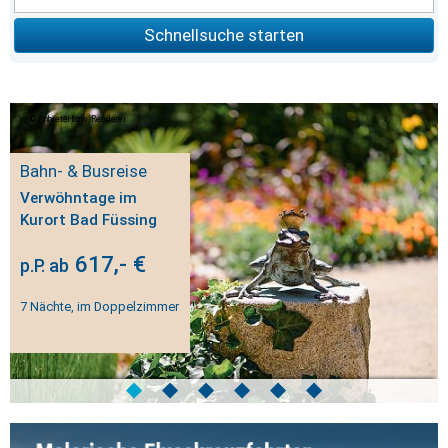
Schnellsuche starten
Anbieter bzw. Reederei
Bahn- & Busreise
Verwöhntage im
Kurort Bad Füssing
617,- €
p.P. ab
7 Nächte, im Doppelzimmer
◆
◆
◆
◆
◆
◆