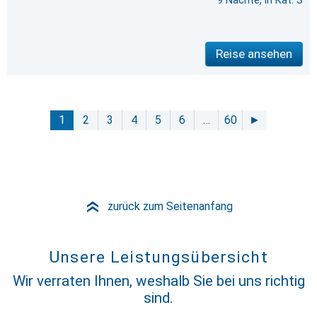
9 Nächte, in Kat. S
Reise ansehen
1
2
3
4
5
6
…
60
►
zurück zum Seitenanfang
»
Unsere Leistungsübersicht
Wir verraten Ihnen, weshalb Sie bei uns richtig
sind.