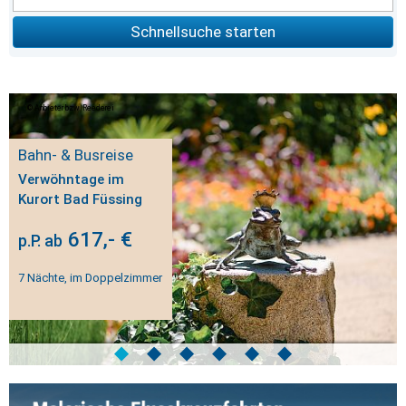
Schnellsuche starten
Anbieter bzw. Reederei
Bahn- & Busreise
Verwöhntage im
Kurort Bad Füssing
617,- €
p.P. ab
7 Nächte, im Doppelzimmer
◆
◆
◆
◆
◆
◆