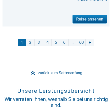
9 Nächte, in Kat. S
Reise ansehen
1
2
3
4
5
6
…
60
►
zurück zum Seitenanfang
»
Unsere Leistungsübersicht
Wir verraten Ihnen, weshalb Sie bei uns richtig
sind.