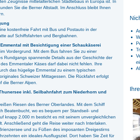
en Zeugnisse mittelalterlichen Städtebaus in Europa ist. In
unden Sie die Berner Altstadt. Im Anschluss bleibt Ihnen
rn.
Nic
ügung
e kostenfreie Fahrt mit Bus und Postauto in der
A
tte auf Schiffsfahrten und Bergbahnen.
W
P
 Emmental mit Besichtigung einer Schaukäserei
T
 im Vordergrund. Mit dem Bus fahren Sie zu einer
V
s Rundgangs spannende Details aus der Geschichte der
e
 des Emmentaler Käses darf dabei nicht fehlen. Ihre
A
 durch das hügelige Emmental zu einem typischen
originales Schweizer Mittagessen. Die Rückfahrt erfolgt
f die Berner Alpen.
Ihr
n Thunersee inkl. Seilbahnfahrt zum Niederhorn und
weißen Riesen des Berner Oberlandes. Mit dem Schiff
ch Beatenbucht, wo es bequem per Standseil- und
f knapp 2.000 m besticht es mit seinem unvergleichlichen
 Anschließend geht die Reise weiter nach Interlaken.
rienzersee und zu Füßen des imposanten Dreigestirns
hrzehnten ein ideales Ausflugsziel. Dort haben Sie Zeit für