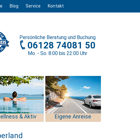
ge
Blog
Service
Kontakt
Persönliche
Beratung und Buchung
06128 74081 50
Mo. - So. 8
:00
bis 22
:00
Uhr
ellness & Aktiv
Eigene Anreise
berland