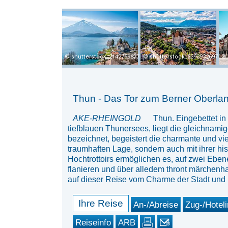
shutterstock_2142759677
shutterstock_2393932697
Thun - Das Tor zum Berner Oberla
AKE-RHEINGOLD
Thun. Eingebettet in
tiefblauen Thunersees, liegt die gleichnami
bezeichnet, begeistert die charmante und viel
traumhaften Lage, sondern auch mit ihrer hist
Hochtrottoirs ermöglichen es, auf zwei Ebe
flanieren und über alledem thront märchenhaf
auf dieser Reise vom Charme der Stadt und
Ihre Reise
An-/Abreise
Zug-/Hoteli
Reiseinfo
ARB