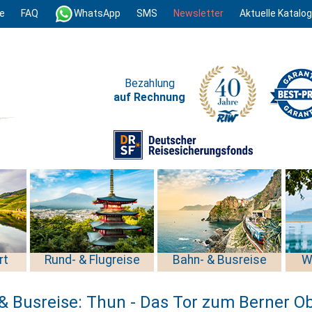
e
FAQ
WhatsApp
SMS
Newsletter
Aktuelle Katalo
Bezahlung
auf Rechnung
rt
Rund- & Flugreise
Bahn- & Busreise
W
& Busreise: Thun - Das Tor zum Berner O