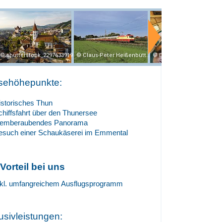
shutterstock_2297633919
Claus-Peter Heißenbüttel
Dominik Ketz
sehöhepunkte:
istorisches Thun
chiffsfahrt über den Thunersee
temberaubendes Panorama
esuch einer Schaukäserei im Emmental
 Vorteil bei uns
nkl. umfangreichem Ausflugsprogramm
lusivleistungen: