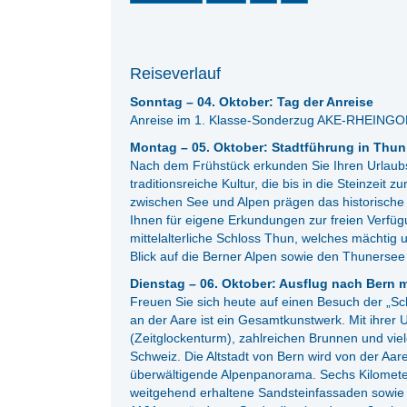
Reiseverlauf
Sonntag – 04. Oktober: Tag der Anreise
Anreise im 1. Klasse-Sonderzug AKE-RHEINGOL
Montag – 05. Oktober: Stadtführung in Thun
Nach dem Frühstück erkunden Sie Ihren Urlaubs
traditionsreiche Kultur, die bis in die Steinzei
zwischen See und Alpen prägen das historische 
Ihnen für eigene Erkundungen zur freien Verfü
mittelalterliche Schloss Thun, welches mächtig 
Blick auf die Berner Alpen sowie den Thunersee 
Dienstag – 06. Oktober: Ausflug nach Bern m
Freuen Sie sich heute auf einen Besuch der „Sc
an der Aare ist ein Gesamtkunstwerk. Mit ihre
(Zeitglockenturm), zahlreichen Brunnen und viel
Schweiz. Die Altstadt von Bern wird von der Aa
überwältigende Alpenpanorama. Sechs Kilomet
weitgehend erhaltene Sandsteinfassaden sowie e