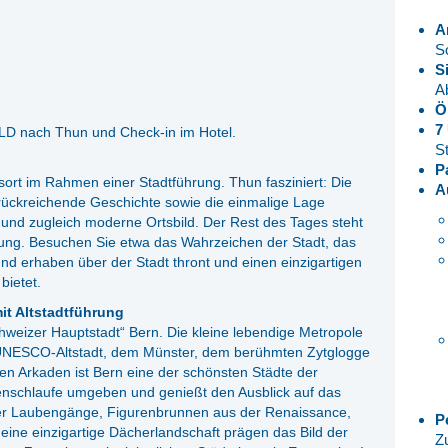
A
S
S
A
Ö
7
D nach Thun und Check-in im Hotel.
S
P
ort im Rahmen einer Stadtführung. Thun fasziniert: Die
A
t zurückreichende Geschichte sowie die einmalige Lage
und zugleich moderne Ortsbild. Der Rest des Tages steht
gung. Besuchen Sie etwa das Wahrzeichen der Stadt, das
und erhaben über der Stadt thront und einen einzigartigen
bietet.
it Altstadtführung
hweizer Hauptstadt“ Bern. Die kleine lebendige Metropole
r UNESCO-Altstadt, dem Münster, dem berühmten Zytglogge
en Arkaden ist Bern eine der schönsten Städte der
renschlaufe umgeben und genießt den Ausblick auf das
er Laubengänge, Figurenbrunnen aus der Renaissance,
P
ine einzigartige Dächerlandschaft prägen das Bild der
Z