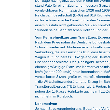
Der Sage nach glänzt aus den Fluten bei Worm
stand Pate für einen Zugnamen, dessen Glanz bi
vergleichbaren Ruhm! Zwischen 1928 und 1939 
Reichsbahngesellschaft (DRG) auf 819 Kilomete
in das schweizerische Basel und in den Sommer
einem bis dato nicht gekannten Maß an Komfort 
Stunden seine Bahn zwischen Holland und der 
Vom Fernschnellzug zum TransEuropExpres
Nach dem Krieg nahm die Deutsche Bundesbahn
Schweiz wieder auf. Modernisierte Schnellzugwa
Verbindung, die als Fernschnellzug klassifizier
Wagen laut und bereits 1962 gelang der Deutsc
Eisenbahngeschichte. Der „Rheingold“ bestand j
ebenso großzügige Platz- wie Komfortverhältnis
km/h (später 200 km/h) neue internationale Ma
verstellbaren Sitzen, große wärmereflektierende
– die Wirtschaftswunderära hatte Einzug im Ba
TransEuropExpress (TEE) klassifiziert. Fortan, b
neben der 1.-Klasse-Fahrkarte auch ein TEE-Zus
nicht mehr im Kursbuch.
Lokomotiven
Je nach Streckenanforderung, Bedarf und Ver