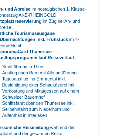
n- und Abreise
im nostalgischen 1. Klasse-
onderzug AKE-RHEINGOLD
itzplatzreservierung
im Zug bei An- und
breise
rtliche Tourismusausgabe
 Übernachtungen inkl. Frühstück
im 4-
terne-Hotel
anoramaCard Thunersee
usflugsprogramm laut Reiseverlauf:
Stadtführung in Thun
Ausflug nach Bern mit Altstadtführung
Tagesausflug ins Emmental inkl.
Besichtigung einer Schaukäserei mit
Verkostung und Mittagessen auf einem
Schweizer Bauernhof
Schiffsfahrt über den Thunersee inkl.
Seilbahnfahrt zum Niederhorn und
Aufenthalt in Interlaken
ersönliche Reiseleitung
während der
ugfahrt und der gesamten Reise