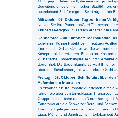
1191 gegründeten Stadt, die eine der großartigst
Begleitung eines einheimischen Stadtführers erk
ausreichend Zeit für eigene Streifzüge durch Be
Mittwoch – 07. Oktober: Tag zur freien Verf
Nutzen Sie Ihre PanoramaCard Thunersee für ein
Thunersee-Region. Zusätzlich erhalten Sie Raba
Donnerstag – 08. Oktober: Tagesausflug ins
Schweizer Kulinarik steht beim heutigen Ausflug
Emmentaler Schaukäserei, wo Sie während eine
Käseproduktion erfahren. Eine kleine Kostprobe
kulinarische Entdeckungsreise führt Sie weiter
Bauernhof. Die Bauernfamilie serviert Ihnen ein 
über den Schallenberg mit wunderbarer Sicht au
Freitag – 09. Oktober: Schiffsfahrt über de
Aufenthalt in Interlaken
Es erwarten Sie traumhafte Aussichten auf die 
fahren Sie über den türkisblauen Thunersee na
Gruppenumlaufbahn auf das Niederhorn geht. Au
Panorama auf die Schweizer Berg- und Seenwelt.
Traumhaft gelegen zwischen dem Thuner- und B
Eiger, Mönch und Jungfrau, ist Interlaken seit Ja