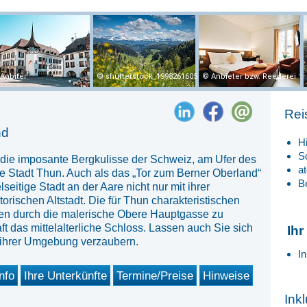
Anbiter
shutterstock_1998261605
Anbieter bzw. Reederei
Rei
nd
H
S
 die imposante Bergkulisse der Schweiz, am Ufer des
a
ge Stadt Thun. Auch als das „Tor zum Berner Oberland“
B
seitige Stadt an der Aare nicht nur mit ihrer
orischen Altstadt. Die für Thun charakteristischen
nen durch die malerische Obere Hauptgasse zu
t das mittelalterliche Schloss. Lassen auch Sie sich
Ihr
 ihrer Umgebung verzaubern.
I
nfo
Ihre Unterkünfte
Termine/Preise
Hinweise
Ink