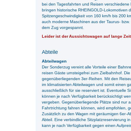
bei den Tagesfahrten und Reisen verschiedene
bringen historische RHEINGOLD-Lokomotiven de
Spitzengeschwindigkeit von 160 km/h bis 200 k
auch moderne Maschinen aus der Taurus- bzw. Ve
dem Zug vorgespannt.
Leider ist der Aussichtswagen auf lange Zeit
Abteile
Abteilwagen
Der Sonderzug vereint alle Vorteile einer Bahnre
reisen Gäste umsteigefrei zum Zielbahnhof. Die A
gegenüberliegenden 3er-Reihen. Mit den Reiseu
im klimatisierten Abteilwagen und somit einen ga
ausschließlich für sie reserviert ist. Eventuell
können je nach Verfügbarkeit berücksichtigt we
vergeben. Gegenüberliegende Plätze sind nur an
Fahrtrichtung fahren können, wird empfohlen, 
Zusätzlich zu den Wagen mit geräumigen 6er-Abt
Abteil. Eine verbindliche Sitzplatzreservierung i
kann je nach Verfügbarkeit gegen einen Aufprei