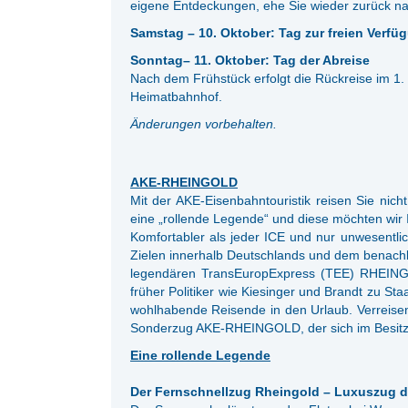
eigene Entdeckungen, ehe Sie wieder zurück n
Samstag – 10. Oktober: Tag zur freien Verfü
Sonntag– 11. Oktober: Tag der Abreise
Nach dem Frühstück erfolgt die Rückreise im
Heimatbahnhof.
Änderungen vorbehalten.
AKE-RHEINGOLD
Mit der AKE-Eisenbahntouristik reisen Sie nich
eine „rollende Legende“ und diese möchten wir I
Komfortabler als jeder ICE und nur unwesent
Zielen innerhalb Deutschlands und dem benach
legendären TransEuropExpress (TEE) RHEING
früher Politiker wie Kiesinger und Brandt zu 
wohlhabende Reisende in den Urlaub. Verreisen 
Sonderzug AKE-RHEINGOLD, der sich im Besitz d
Eine rollende Legende
Der Fernschnellzug Rheingold – Luxuszug d