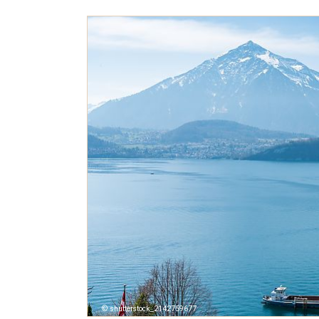
shutterstock_2142759677