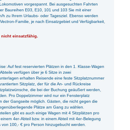
 Lokomotiven vorgespannt. Bei ausgesuchten Fahrten
r Baureihen E03, E10, 101 und 103 Sie mit einer
m/h zu Ihrem Urlaubs- oder Tagesziel. Ebenso werden
ctron-Familie, je nach Einsatzgebiet und Verfügbarkeit,
 nicht einsatzfähig.
ise: Auf fest reservierten Plätzen in den 1. Klasse-Wagen
bteile verfügen über je 6 Sitze in zwei
nterlagen erhalten Reisende eine feste Sitzplatznummer
rantierten Sitzplatz, der für die An- und Rückreise
e Sitzplatzwünsche, die bei der Buchung geäußert werden,
rden. Pro Doppelzimmer wird nur ein Fensterplatz
 der Gangseite möglich. Gästen, die nicht gegen die
gegenüberliegende Plätze am Gang zu wählen.
eilen gibt es auch einige Wagen mit 4 Sitzplätzen pro
n einem 4er-Abteil bzw. in einem Abteil mit 4er-Belegung
s von 100,- € pro Person hinzugebucht werden.