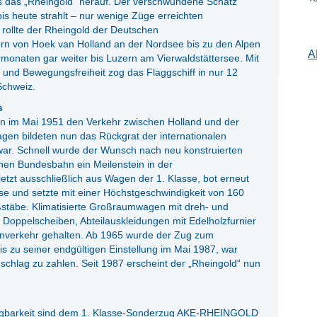
s das „Rheingold“ herauf. Der verschwundene Schatz
s heute strahlt – nur wenige Züge erreichten
rollte der Rheingold der Deutschen
rn von Hoek van Holland an der Nordsee bis zu den Alpen
A
monaten gar weiter bis Luzern am Vierwaldstättersee. Mit
und Bewegungsfreiheit zog das Flaggschiff in nur 12
Schweiz.
s
 im Mai 1951 den Verkehr zwischen Holland und der
gen bildeten nun das Rückgrat der internationalen
t war. Schnell wurde der Wunsch nach neu konstruierten
hen Bundesbahn ein Meilenstein in der
etzt ausschließlich aus Wagen der 1. Klasse, bot erneut
se und setzte mit einer Höchstgeschwindigkeit von 160
ßstäbe. Klimatisierte Großraumwagen mit dreh- und
 Doppelscheiben, Abteilauskleidungen mit Edelholzfurnier
hnverkehr gehalten. Ab 1965 wurde der Zug zum
is zu seiner endgültigen Einstellung im Mai 1987, war
chlag zu zahlen. Seit 1987 erscheint der „Rheingold“ nun
fügbarkeit sind dem 1. Klasse-Sonderzug AKE-RHEINGOLD