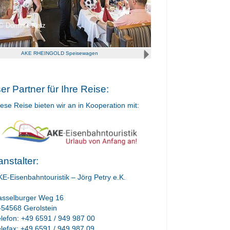
Dominik Ketz
AKE RHEINGOLD Speisewagen
er Partner für Ihre Reise:
ese Reise bieten wir an in Kooperation mit:
anstalter:
KE-Eisenbahntouristik – Jörg Petry e.K.
asselburger Weg 16
-54568 Gerolstein
elefon: +49 6591 / 949 987 00
elefax: +49 6591 / 949 987 09