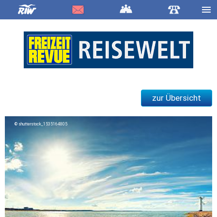
zur Übersicht
shutterstock_1535164805