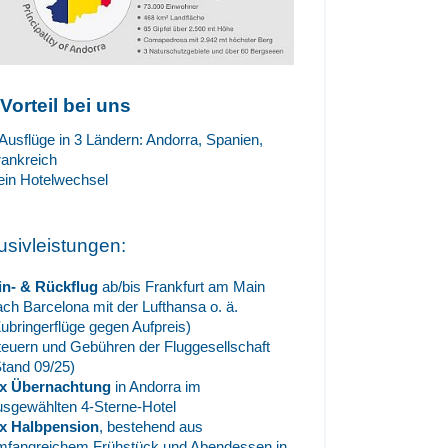
 Vorteil bei uns
 Ausflüge in 3 Ländern: Andorra, Spanien,
rankreich
ein Hotelwechsel
lusivleistungen:
in- & Rückflug
ab/bis Frankfurt am Main
ach Barcelona mit der Lufthansa o. ä.
Zubringerflüge gegen Aufpreis)
teuern und Gebühren der Fluggesellschaft
Stand 09/25)
 x Übernachtung
in Andorra im
usgewählten 4-Sterne-Hotel
 x Halbpension
, bestehend aus
mfangreichem Frühstück und Abendessen in