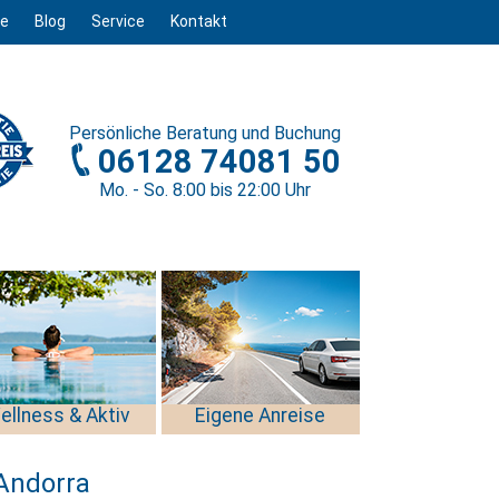
ge
Blog
Service
Kontakt
Persönliche
Beratung und Buchung
06128 74081 50
Mo. - So. 8
:00
bis 22
:00
Uhr
ellness & Aktiv
Eigene Anreise
 Andorra