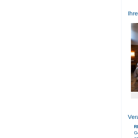
Ihr
Ver
R
G