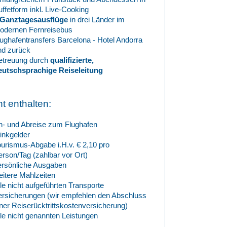
uffetform inkl. Live-Cooking
 Ganztagesausflüge
in drei Länder im
odernen Fernreisebus
lughafentransfers Barcelona - Hotel Andorra
nd zurück
etreuung durch
qualifizierte,
eutschsprachige Reiseleitung
ht enthalten:
n- und Abreise zum Flughafen
rinkgelder
ourismus-Abgabe i.H.v. € 2,10 pro
erson/Tag (zahlbar vor Ort)
ersönliche Ausgaben
eitere Mahlzeiten
lle nicht aufgeführten Transporte
ersicherungen (wir empfehlen den Abschluss
iner Reiserücktrittskostenversicherung)
lle nicht genannten Leistungen