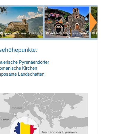
geertwillemarck auf pixabay
Anbieter bzw. Reederei
herb1979 auf pixabay
sehöhepunkte:
alerische Pyrenäendörfer
omanische Kirchen
mposante Landschaften