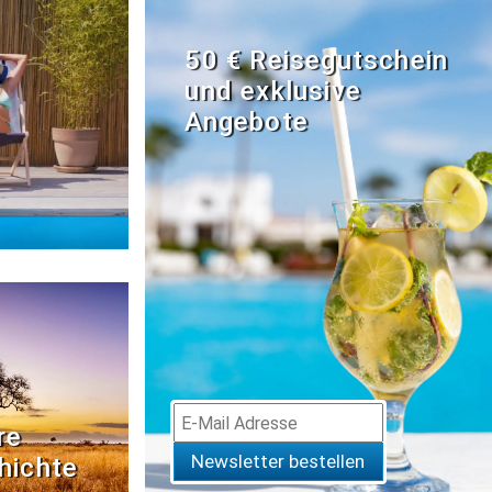
50 € Reisegutschein
und exklusive
Angebote
re
Newsletter bestellen
hichte