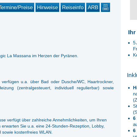
Termine/Preise
Hinweise
Reiseinfo
ARB
Ihr
5
F
K
gic La Massana im Herzen der Pyränen.
Ink
d verfügen u.a. über Bad oder Dusche/WC, Haartrockner,
H
zung (zentralgesteuert, individuell regulierbar) sowie
n
(
S
(
6
sse verfügt über zahlreiche Annehmlichkeiten, um Ihren
a
s erwarten Sie u.a. eine 24-Stunden-Rezeption, Lobby,
6
ol sowie kostenfreies WLAN.
u