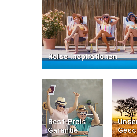
Reise Inspirationen
Best-Preis
Unse
Garantie
Gesc