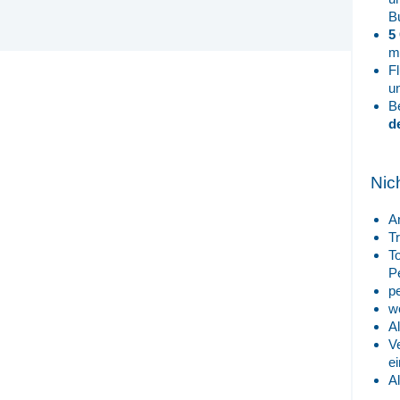
B
5
m
F
u
B
d
Nic
A
T
T
P
p
w
A
V
e
A