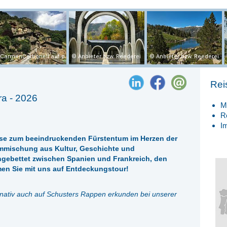
CarmenCarbonell auf pixabay
Anbieter bzw. Reederei
Anbieter bzw. Reederei
Rei
ra - 2026
M
R
I
eise zum beeindruckenden Fürstentum im Herzen der
ummischung aus Kultur, Geschichte und
ingebettet zwischen Spanien und Frankreich, den
en Sie mit uns auf Entdeckungstour!
rnativ auch auf Schusters Rappen erkunden bei unserer