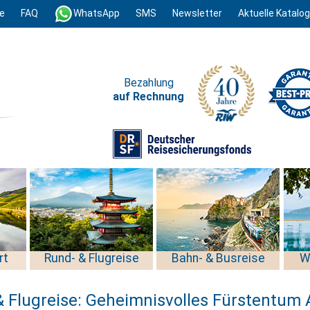
e
FAQ
WhatsApp
SMS
Newsletter
Aktuelle Katalo
Bezahlung
auf Rechnung
rt
Rund- & Flugreise
Bahn- & Busreise
W
 Flugreise: Geheimnisvolles Fürstentum