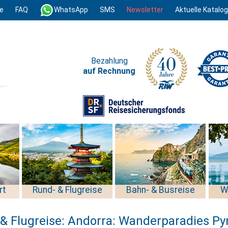
e
FAQ
WhatsApp
SMS
Newsletter
Aktuelle Katalo
Bezahlung
auf Rechnung
rt
Rund- & Flugreise
Bahn- & Busreise
W
& Flugreise: Andorra: Wanderparadies P