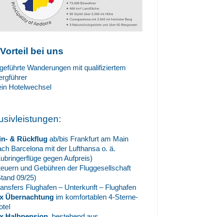
 Vorteil bei uns
 geführte Wanderungen mit qualifiziertem
ergführer
ein Hotelwechsel
lusivleistungen:
in- & Rückflug
ab/bis Frankfurt am Main
ach Barcelona mit der Lufthansa o. ä.
Zubringerflüge gegen Aufpreis)
teuern und Gebühren der Fluggesellschaft
Stand 09/25)
ransfers Flughafen – Unterkunft – Flughafen
 x Übernachtung
im komfortablen 4-Sterne-
otel
 x Halbpension
, bestehend aus