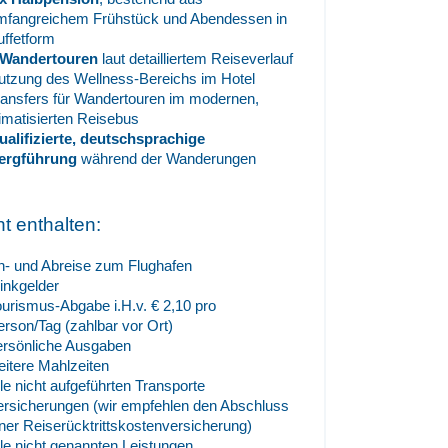
mfangreichem Frühstück und Abendessen in
uffetform
 Wandertouren
laut detailliertem Reiseverlauf
utzung des Wellness-Bereichs im Hotel
ransfers für Wandertouren im modernen,
limatisierten Reisebus
ualifizierte, deutschsprachige
ergführung
während der Wanderungen
ht enthalten:
n- und Abreise zum Flughafen
rinkgelder
ourismus-Abgabe i.H.v. € 2,10 pro
erson/Tag (zahlbar vor Ort)
ersönliche Ausgaben
eitere Mahlzeiten
lle nicht aufgeführten Transporte
ersicherungen (wir empfehlen den Abschluss
iner Reiserücktrittskostenversicherung)
lle nicht genannten Leistungen