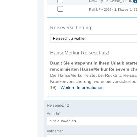
Rail & Fly - 2. Klasse_80EUR
Rail & Fly 2026 - 1. Klasse_14
Reisever­sicherung
HanseMerkur-Reiseschutz!
Damit Sie entspannt in Ihren Urlaub star
renommierten HanseMerkur Reiseversich
Die HanseMerkur leistet bei Rücktritt, Reis
Krankenversicherung, wenn ein versichertes E
19) -
Weitere Informationen
Reisende/r 2
Anrede*
Vorname*