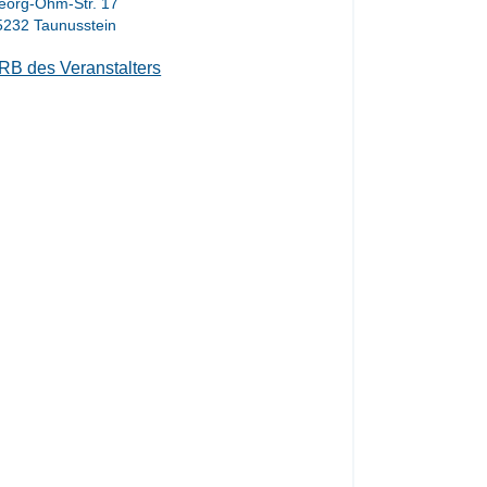
eorg-Ohm-Str. 17
5232 Taunusstein
RB des Veranstalters