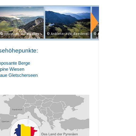
johnnpas auf pixabay
Anbieter bzw. Reederei
Anbieter
sehöhepunkte:
mposante Berge
lpine Wiesen
laue Gletscherseen