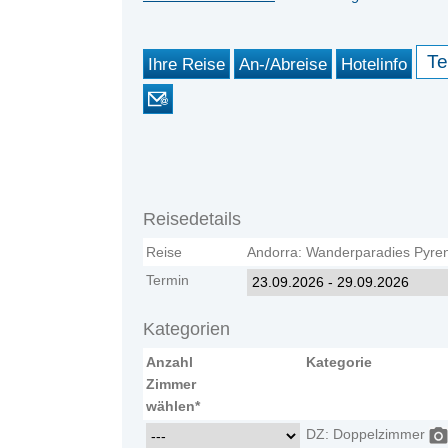
Te
Ihre Reise
An-/Abreise
Hotelinfo
Reisedetails
Reise
Andorra: Wanderparadies Pyre
Termin
Kategorien
Anzahl
Kategorie
Zimmer
wählen*
DZ: Doppelzimmer