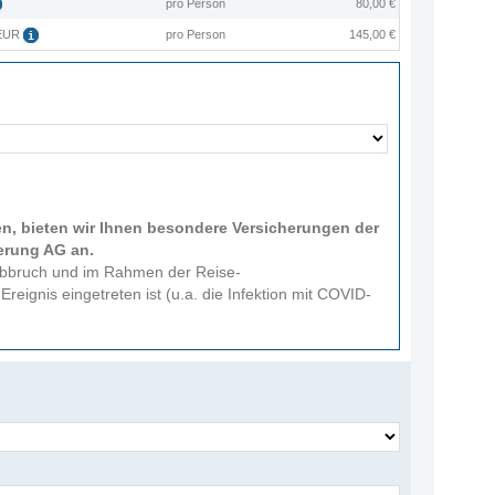
pro Person
80,00 €
5EUR
pro Person
145,00 €
ten, bieten wir Ihnen besondere Versicherungen der
erung AG an.
eabbruch und im Rahmen der Reise-
reignis eingetreten ist (u.a. die Infektion mit COVID-