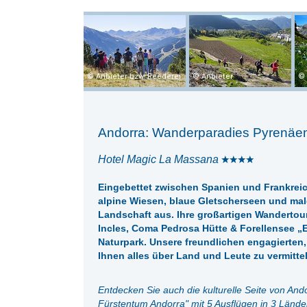
Anbieter bzw. Reederei
Anbieter
Andorra: Wanderparadies Pyrenäen
Hotel Magic La Massana
Eingebettet zwischen Spanien und Frankreic
alpine Wiesen, blaue Gletscherseen und mal
Landschaft aus. Ihre großartigen Wandertou
Incles, Coma Pedrosa Hütte & Forellensee „E
Naturpark. Unsere freundlichen engagierten,
Ihnen alles über Land und Leute zu vermitte
Entdecken Sie auch die kulturelle Seite von An
Fürstentum Andorra
"
mit 5 Ausflügen in 3 Lände