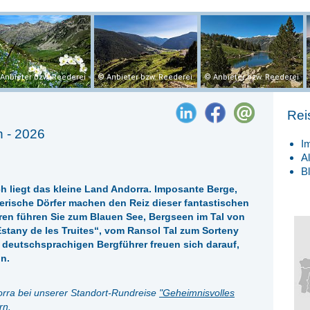
Anbieter bzw. Reederei
Anbieter bzw. Reederei
Anbieter bzw. Reederei
Rei
 - 2026
I
A
B
h liegt das kleine Land Andorra. Imposante Berge,
erische Dörfer machen den Reiz dieser fantastischen
ren führen Sie zum Blauen See, Bergseen im Tal von
stany de les Truites“, vom Ransol Tal zum Sorteny
 deutschsprachigen Bergführer freuen sich darauf,
ln.
dorra bei unserer Standort-Rundreise
"
Geheimnisvolles
rn.