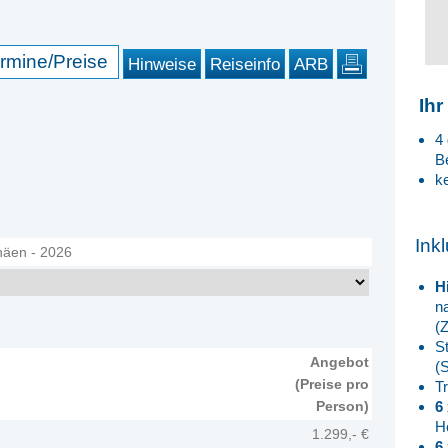
rmine/Preise
Hinweise
Reiseinfo
ARB
Ihr
4
B
k
Ink
näen - 2026
H
n
(
S
Angebot
(
(Preise pro
T
6
Person)
H
1.299,- €
6