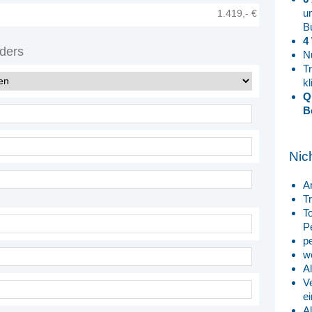
u
1.419,- €
B
4
ders
N
T
k
Q
B
Nic
A
T
T
P
p
w
A
V
e
A