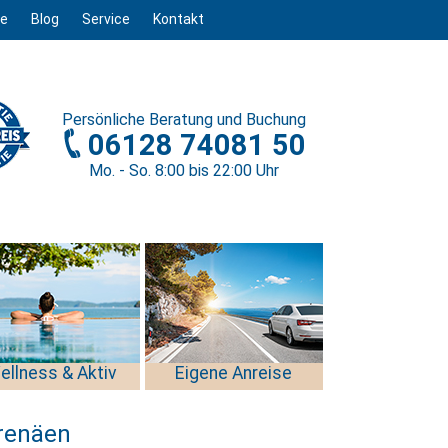
ge
Blog
Service
Kontakt
Persönliche
Beratung und Buchung
06128 74081 50
Mo. - So. 8
:00
bis 22
:00
Uhr
ellness & Aktiv
Eigene Anreise
yrenäen