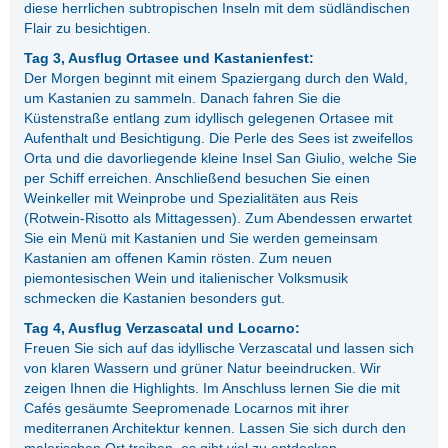
diese herrlichen subtropischen Inseln mit dem südländischen
Flair zu besichtigen.
Tag 3, Ausflug Ortasee und Kastanienfest:
Der Morgen beginnt mit einem Spaziergang durch den Wald,
um Kastanien zu sammeln. Danach fahren Sie die
Küstenstraße entlang zum idyllisch gelegenen Ortasee mit
Aufenthalt und Besichtigung. Die Perle des Sees ist zweifellos
Orta und die davorliegende kleine Insel San Giulio, welche Sie
per Schiff erreichen. Anschließend besuchen Sie einen
Weinkeller mit Weinprobe und Spezialitäten aus Reis
(Rotwein-Risotto als Mittagessen). Zum Abendessen erwartet
Sie ein Menü mit Kastanien und Sie werden gemeinsam
Kastanien am offenen Kamin rösten. Zum neuen
piemontesischen Wein und italienischer Volksmusik
schmecken die Kastanien besonders gut.
Tag 4, Ausflug Verzascatal und Locarno:
Freuen Sie sich auf das idyllische Verzascatal und lassen sich
von klaren Wassern und grüner Natur beeindrucken. Wir
zeigen Ihnen die Highlights. Im Anschluss lernen Sie die mit
Cafés gesäumte Seepromenade Locarnos mit ihrer
mediterranen Architektur kennen. Lassen Sie sich durch den