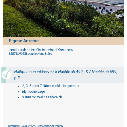
Eigene Anreise
Inselzauber im Ostseebad Koserow
SEETELHOTEL Nautic Hotel & Spa
Halbpension inklusive / 5 Nächte ab 499,- & 7 Nächte ab 699,-
p.P.
2, 3, 5 oder 7 Nächte inkl. Halbpension
idyllische Lage
3.000 m² Wellnessbereich
Termine: Juli 2026 - November 2026