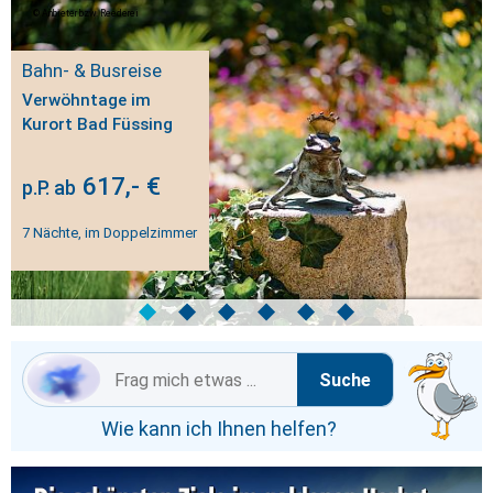
Anbieter bzw. Reederei
Bahn- & Busreise
Verwöhntage im
Kurort Bad Füssing
617,- €
p.P. ab
7 Nächte, im Doppelzimmer
◆
◆
◆
◆
◆
◆
Suche
Wie kann ich Ihnen helfen?