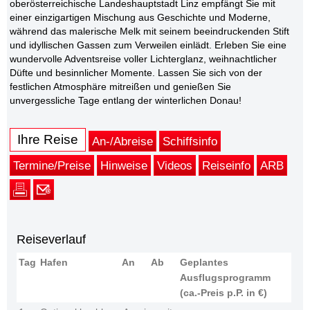
oberösterreichische Landeshauptstadt Linz empfängt Sie mit
einer einzigartigen Mischung aus Geschichte und Moderne,
während das malerische Melk mit seinem beeindruckenden Stift
und idyllischen Gassen zum Verweilen einlädt. Erleben Sie eine
wundervolle Adventsreise voller Lichterglanz, weihnachtlicher
Düfte und besinnlicher Momente. Lassen Sie sich von der
festlichen Atmosphäre mitreißen und genießen Sie
unvergessliche Tage entlang der winterlichen Donau!
Ihre Reise
An-/Abreise
Schiffsinfo
Termine/Preise
Hinweise
Videos
Reiseinfo
ARB
Reiseverlauf
Tag
Hafen
An
Ab
Geplantes
Ausflugsprogramm
(ca.-Preis p.P. in €)