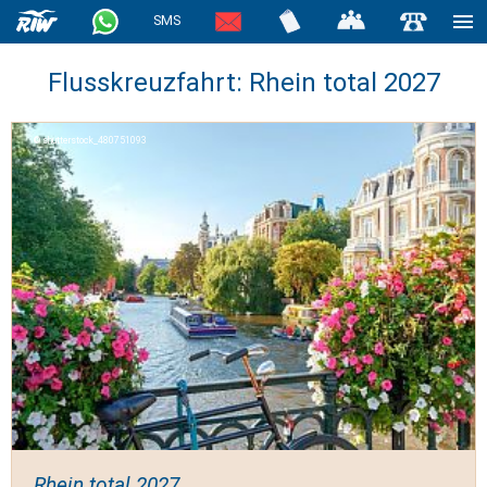
SMS
Flusskreuzfahrt: Rhein total 2027
shutterstock_480751093
Rhein total 2027