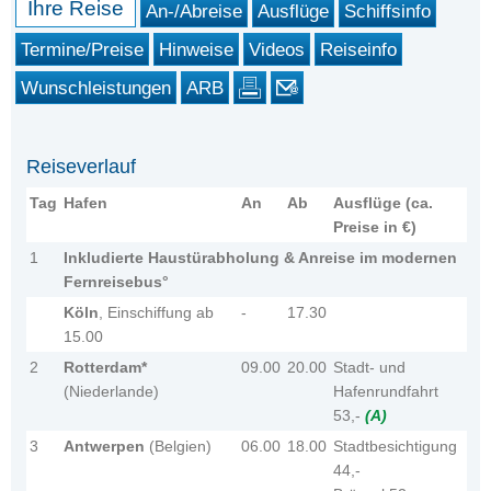
Ihre Reise
An-/Abreise
Ausflüge
Schiffsinfo
Termine/Preise
Hinweise
Videos
Reiseinfo
Wunschleistungen
ARB
Reiseverlauf
Tag
Hafen
An
Ab
Ausflüge (ca.
Preise in €)
1
Inkludierte Haustürabholung & Anreise im modernen
Fernreisebus°
Köln
, Einschiffung ab
-
17.30
15.00
2
Rotterdam*
09.00
20.00
Stadt- und
(Niederlande)
Hafenrundfahrt
53,-
(A)
3
Antwerpen
(Belgien)
06.00
18.00
Stadtbesichtigung
44,-