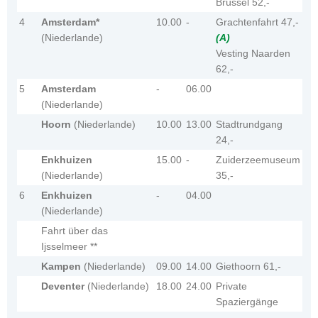
Brüssel 52,-
4
Amsterdam*
10.00
-
Grachtenfahrt 47,-
(Niederlande)
(A)
Vesting Naarden
62,-
5
Amsterdam
-
06.00
(Niederlande)
Hoorn
(Niederlande)
10.00
13.00
Stadtrundgang
24,-
Enkhuizen
15.00
-
Zuiderzeemuseum
(Niederlande)
35,-
6
Enkhuizen
-
04.00
(Niederlande)
Fahrt über das
Ijsselmeer **
Kampen
(Niederlande)
09.00
14.00
Giethoorn 61,-
Deventer
(Niederlande)
18.00
24.00
Private
Spaziergänge