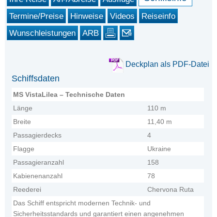
Termine/Preise
Hinweise
Videos
Reiseinfo
Wunschleistungen
ARB
Deckplan als PDF-Datei
Schiffsdaten
MS VistaLilea – Technische Daten
Länge
110 m
Breite
11,40 m
Passagierdecks
4
Flagge
Ukraine
Passagieranzahl
158
Kabienenanzahl
78
Reederei
Chervona Ruta
Das Schiff entspricht modernen Technik- und
Sicherheitsstandards und garantiert einen angenehmen