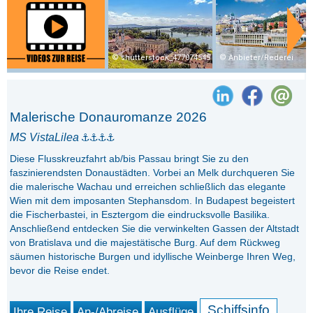
shutterstock_477074545
Anbieter/Rederei
Malerische Donauromanze 2026
MS VistaLilea
Diese Flusskreuzfahrt ab/bis Passau bringt Sie zu den
faszinierendsten Donaustädten. Vorbei an Melk durchqueren Sie
die malerische Wachau und erreichen schließlich das elegante
Wien mit dem imposanten Stephansdom. In Budapest begeistert
die Fischerbastei, in Esztergom die eindrucksvolle Basilika.
Anschließend entdecken Sie die verwinkelten Gassen der Altstadt
von Bratislava und die majestätische Burg. Auf dem Rückweg
säumen historische Burgen und idyllische Weinberge Ihren Weg,
bevor die Reise endet.
Schiffsinfo
Ihre Reise
An-/Abreise
Ausflüge