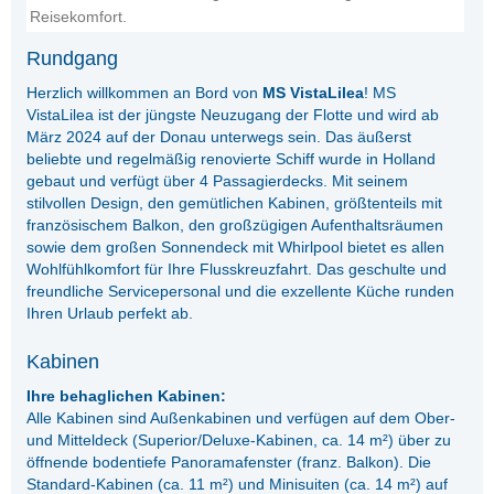
Reisekomfort.
Rundgang
Herzlich willkommen an Bord von
MS VistaLilea
! MS
VistaLilea ist der jüngste Neuzugang der Flotte und wird ab
März 2024 auf der Donau unterwegs sein. Das äußerst
beliebte und regelmäßig renovierte Schiff wurde in Holland
gebaut und verfügt über 4 Passagierdecks. Mit seinem
stilvollen Design, den gemütlichen Kabinen, größtenteils mit
französischem Balkon, den großzügigen Aufenthaltsräumen
sowie dem großen Sonnendeck mit Whirlpool bietet es allen
Wohlfühlkomfort für Ihre Flusskreuzfahrt. Das geschulte und
freundliche Servicepersonal und die exzellente Küche runden
Ihren Urlaub perfekt ab.
Kabinen
Ihre behaglichen Kabinen:
Alle Kabinen sind Außenkabinen und verfügen auf dem Ober-
und Mitteldeck (Superior/Deluxe-Kabinen, ca. 14 m²) über zu
öffnende bodentiefe Panoramafenster (franz. Balkon). Die
Standard-Kabinen (ca. 11 m²) und Minisuiten (ca. 14 m²) auf