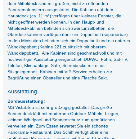
dem Mitteldeck sind mit großen, nicht zu öffnenden
Panoramafenstern ausgestattet. Die Kabinen auf dem
Hauptdeck (ca. 11 m²) verfügen über kleinere Fenster, die
nicht geöffnet werden können. In den Haupt- und
Mitteldeckkabinen befinden sich zwei Einzelbetten, die
Oberdeckkabinen verfügen über ein Doppelbett (separierbar).
In den Minisuiten befinden sich ein Doppelbett und ein unteres
Wandklappbett (Kabine 221 zusätzlich mit oberem
Wandklappbett). Alle Kabinen sind geschmackvoll und mit
hochwertiger Ausstattung eingerichtet: DU/WC, Föhn, Sat-TV,
Telefon, Klimaanlage, Safe, Schreibecke mit einer
Sitzgelegenheit. Kabinen mit VIP-Service erhalten zur
Begrüßung einen Obstteller und eine Flasche Sekt.
Ausstattung
Bordausstattung:
MS VistaLilea ist sehr großzügig gestaltet. Das große
Sonnendeck lädt mit modernen Outdoor-Möbeln, Liegen,
kleinem Whirlpool und Sonnenschutz zum gemütlichen
Verweilen ein. Zum Essen erwartet Sie ein schönes
Panorama-Restaurant. Das Schiff verfügt über eine
großzügige Panorama- Lounge mit Bar und Tanzfläche,