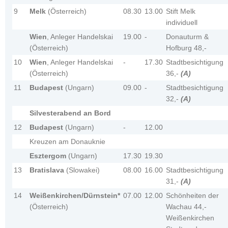
9
Melk
(Österreich)
08.30
13.00
Stift Melk
individuell
Wien
, Anleger Handelskai
19.00
-
Donauturm &
(Österreich)
Hofburg 48,-
10
Wien
, Anleger Handelskai
-
17.30
Stadtbesichtigung
(Österreich)
36,-
(A)
11
Budapest
(Ungarn)
09.00
-
Stadtbesichtigung
32,-
(A)
Silvesterabend an Bord
12
Budapest
(Ungarn)
-
12.00
Kreuzen am Donauknie
Esztergom
(Ungarn)
17.30
19.30
13
Bratislava
(Slowakei)
08.00
16.00
Stadtbesichtigung
31,-
(A)
14
Weißenkirchen/Dürnstein*
07.00
12.00
Schönheiten der
(Österreich)
Wachau 44,-
Weißenkirchen