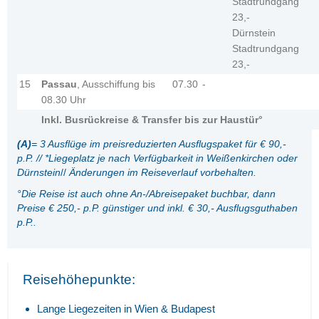
Stadtrundgang
23,-
Dürnstein
Stadtrundgang
23,-
15
Passau
, Ausschiffung bis
07.30
-
08.30 Uhr
Inkl. Busrückreise & Transfer bis zur Haustür°
(A)
=
3 Ausflüge im preisreduzierten Ausflugspaket für € 90,-
p.P
. // *Liegeplatz je nach Verfügbarkeit in Weißenkirchen oder
Dürnstein
//
Änderungen im Reiseverlauf vorbehalten.
°Die Reise ist auch ohne An-/Abreisepaket buchbar, dann
Preise € 250,- p.P. günstiger und inkl. € 30,- Ausflugsguthaben
p.P..
Reisehöhepunkte:
Lange Liegezeiten in Wien & Budapest