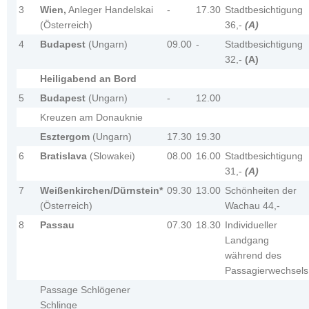
3
Wien,
Anleger Handelskai
-
17.30
Stadtbesichtigung
(Österreich)
36,-
(A)
4
Budapest
(Ungarn)
09.00
-
Stadtbesichtigung
32,-
(A)
Heiligabend an Bord
5
Budapest
(Ungarn)
-
12.00
Kreuzen am Donauknie
Esztergom
(Ungarn)
17.30
19.30
6
Bratislava
(Slowakei)
08.00
16.00
Stadtbesichtigung
31,-
(A)
7
Weißenkirchen/Dürnstein*
09.30
13.00
Schönheiten der
(Österreich)
Wachau 44,-
8
Passau
07.30
18.30
Individueller
Landgang
während des
Passagierwechsels
Passage Schlögener
Schlinge