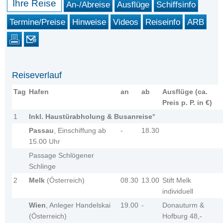
Ihre Reise
An-/Abreise
Ausflüge
Schiffsinfo
Termine/Preise
Hinweise
Videos
Reiseinfo
ARB
Reiseverlauf
Tag
Hafen
an
ab
Ausflüge (ca.
Preis p. P. in €)
1
Inkl. Haustürabholung & Busanreise°
Passau
, Einschiffung ab
-
18.30
15.00 Uhr
Passage Schlögener
Schlinge
2
Melk
(Österreich)
08.30
13.00
Stift Melk
individuell
Wien
, Anleger Handelskai
19.00
-
Donauturm &
(Österreich)
Hofburg 48,-