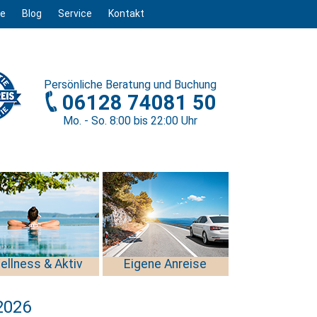
ge
Blog
Service
Kontakt
Persönliche
Beratung und Buchung
06128 74081 50
Mo. - So. 8
:00
bis 22
:00
Uhr
ellness & Aktiv
Eigene Anreise
2026