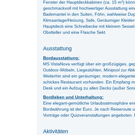
Fenster der Hauptdeckkabinen (ca. 15 m²) könn
geschmackvoll mit hochwertiger Ausstattung ei
Bademantel in den Suiten, Föhn, wahlweise Doppe
Klimaanlage/Heizung, Safe, Geräumiger Kleiders
Hauptdeck eine Schreibecke mit kleinem Sesse
Obstteller und eine Flasche Sekt.
Ausstattung
Bordausstattung:
MS VistaNova verfügt über ein großzügiges, ge
Outdoor-Möbeln, Liegestühlen, Minipool zur Ab
Weiterhin sind ein geräumiger, modern-elegant
schickes Restaurant vorhanden. Ein Empfang mi
Desk und ein Aufzug zu allen Decks (außer Son
Bordleben und Unterhaltung:
Eine elegant-gemütliche Urlaubsatmosphäre erwa
Bordwährung ist der Euro. Je nach Reiseroute
Vorträge oder Quizveranstaltungen angeboten. B
Aktivitäten