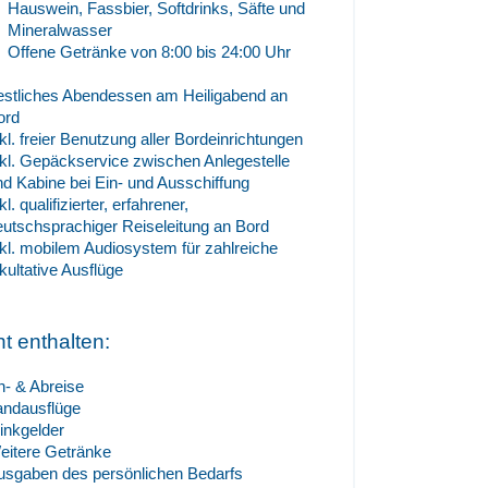
Hauswein, Fassbier, Softdrinks, Säfte und
Mineralwasser
Offene Getränke von 8:00 bis 24:00 Uhr
estliches Abendessen am Heiligabend an
ord
kl. freier Benutzung aller Bordeinrichtungen
nkl. Gepäckservice zwischen Anlegestelle
nd Kabine bei Ein- und Ausschiffung
kl. qualifizierter, erfahrener,
eutschsprachiger Reiseleitung an Bord
nkl. mobilem Audiosystem für zahlreiche
kultative Ausflüge
ht enthalten:
n- & Abreise
andausflüge
rinkgelder
eitere Getränke
usgaben des persönlichen Bedarfs