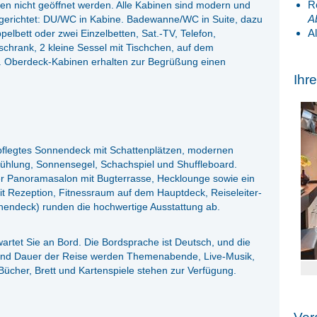
R
en nicht geöffnet werden. Alle Kabinen sind modern und
A
ngerichtet: DU/WC in Kabine. Badewanne/WC in Suite, dazu
A
lbett oder zwei Einzelbetten, Sat.-TV, Telefon,
chrank, 2 kleine Sessel mit Tischchen, auf dem
l. Oberdeck-Kabinen erhalten zur Begrüßung einen
Ihr
pflegtes Sonnendeck mit Schattenplätzen, modernen
kühlung, Sonnensegel, Schachspiel und Shuffleboard.
er Panoramasalon mit Bugterrasse, Hecklounge sowie ein
t Rezeption, Fitnessraum auf dem Hauptdeck, Reiseleiter-
nendeck) runden die hochwertige Ausstattung ab.
rtet Sie an Bord. Die Bordsprache ist Deutsch, und die
 und Dauer der Reise werden Themenabende, Live-Musik,
ücher, Brett und Kartenspiele stehen zur Verfügung.