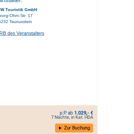
anstalter:
IW Touristik GmbH
eorg-Ohm-Str. 17
5232 Taunusstein
RB des Veranstalters
1.029,- €
7 Nächte, in Kat. HDA
Zur Buchung