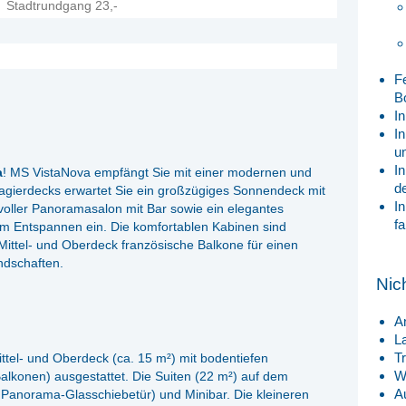
Stadtrundgang 23,-
F
B
In
I
u
In
a
! MS VistaNova empfängt Sie mit einer modernen und
d
agierdecks erwartet Sie ein großzügiges Sonnendeck mit
I
lvoller Panoramasalon mit Bar sowie ein elegantes
fa
um Entspannen ein. Die komfortablen Kabinen sind
Mittel- und Oberdeck französische Balkone für einen
andschaften.
Nic
A
L
T
tel- und Oberdeck (ca. 15 m²) mit bodentiefen
W
lkonen) ausgestattet. Die Suiten (22 m²) auf dem
A
Panorama-Glasschiebetür) und Minibar. Die kleineren