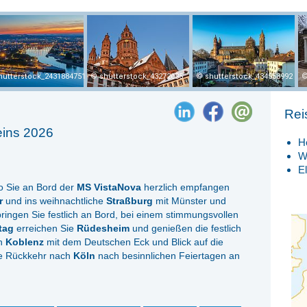
hutterstock_2431884751
shutterstock_43272085
shutterstock_434558992
Rei
eins 2026
H
W
E
o Sie an Bord der
MS VistaNova
herzlich empfangen
r
und ins weihnachtliche
Straßburg
mit Münster und
ringen Sie festlich an Bord, bei einem stimmungsvollen
tag
erreichen Sie
Rüdesheim
und genießen die festlich
ch
Koblenz
mit dem Deutschen Eck und Blick auf die
die Rückkehr nach
Köln
nach besinnlichen Feiertagen an