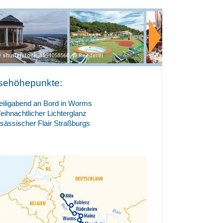
shutterstock_1594058560
Reederei
Reederei
sehöhepunkte:
eiligabend an Bord in Worms
eihnachtlicher Lichterglanz
lsässischer Flair Straßburgs