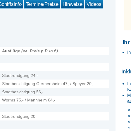
Schiffsinfo
Termine/Preise
Hinweise
Videos
Ihr
Ausflüge
(ca. Preis p.P. in €)
In
Ink
Stadtrundgang 24,-
In
Stadtbesichtigung Germersheim 47,-/ Speyer 20,-
K
Stadtbesichtigung 56,-
M
Worms 75,- / Mannheim 64,-
a
Stadtrundgang 20,-