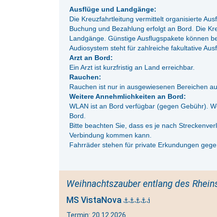
Ausflüge und Landgänge:
Die Kreuzfahrtleitung vermittelt organisierte Au
Buchung und Bezahlung erfolgt an Bord. Die Kreu
Landgänge. Günstige Ausflugspakete können be
Audiosystem steht für zahlreiche fakultative Aus
Arzt an Bord:
Ein Arzt ist kurzfristig an Land erreichbar.
Rauchen:
Rauchen ist nur in ausgewiesenen Bereichen au
Weitere Annehmlichkeiten an Bord:
WLAN ist an Bord verfügbar (gegen Gebühr). We
Bord.
Bitte beachten Sie, dass es je nach Streckenver
Verbindung kommen kann.
Fahrräder stehen für private Erkundungen gegen
Weihnachtszauber entlang des Rhein
MS VistaNova
Termin: 20.12.2026