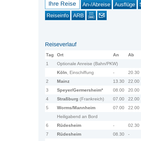
Ihre Reise
An-/Abreise
Ausflüge
Reiseinfo
ARB
Reiseverlauf
Tag
Ort
An
Ab
1
Optionale Anreise (Bahn/PKW)
Köln
, Einschiffung
-
20.30
2
Mainz
13.30
22.00
3
Speyer/Germersheim*
08.00
20.00
4
Straßburg
(Frankreich)
07.00
22.00
5
Worms/Mannheim
07.00
22.00
Heiligabend an Bord
6
Rüdesheim
-
02.30
7
Rüdesheim
08.30
-