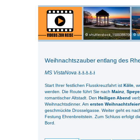
shutterstock_1500388700
s
Weihnachtszauber entlang des Rh
MS VistaNova
Start Ihrer festlichen Flusskreuzfahrt ist
Köln
, w
werden. Die Route führt Sie nach
Mainz
,
Speye
romantischer Altstadt. Den
Heiligen Abend
verb
Weihnachtsdinner. Am
ersten Weihnachtsfeier
geschmückte Drosselgasse. Weiter geht es na
Festung Ehrenbreitstein. Zum Schluss erfolgt 
Bord.