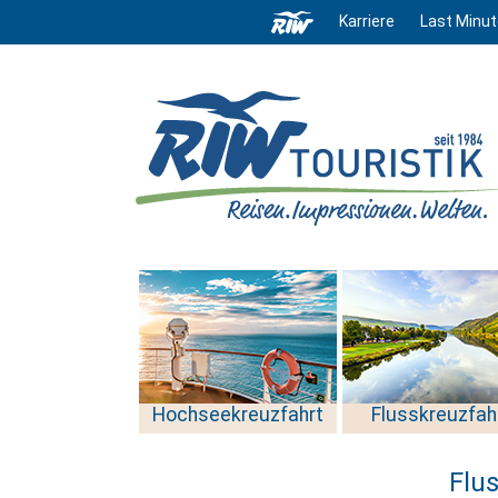
Karriere
Last Minut
Hochseekreuzfahrt
Flusskreuzfah
Flu