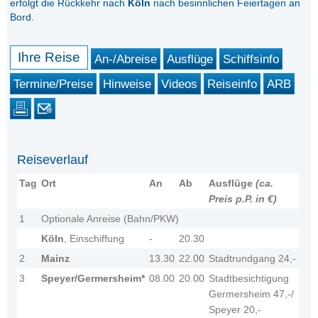
erfolgt die Rückkehr nach
Köln
nach besinnlichen Feiertagen an
Bord.
Ihre Reise
An-/Abreise
Ausflüge
Schiffsinfo
Termine/Preise
Hinweise
Videos
Reiseinfo
ARB
Reiseverlauf
Tag
Ort
An
Ab
Ausflüge
(ca.
Preis p.P. in €)
1
Optionale Anreise (Bahn/PKW)
Köln
, Einschiffung
-
20.30
2
Mainz
13.30
22.00
Stadtrundgang 24,-
3
Speyer/Germersheim*
08.00
20.00
Stadtbesichtigung
Germersheim 47,-/
Speyer 20,-