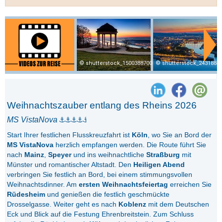
shutterstock_1500388700
shutterstock_2431884
Weihnachtszauber entlang des Rheins 2026
MS VistaNova
Start Ihrer festlichen Flusskreuzfahrt ist
Köln
, wo Sie an Bord der
MS VistaNova
herzlich empfangen werden. Die Route führt Sie
nach
Mainz
,
Speyer
und ins weihnachtliche
Straßburg
mit
Münster und romantischer Altstadt. Den
Heiligen Abend
verbringen Sie festlich an Bord, bei einem stimmungsvollen
Weihnachtsdinner. Am
ersten Weihnachtsfeiertag
erreichen Sie
Rüdesheim
und genießen die festlich geschmückte
Drosselgasse. Weiter geht es nach
Koblenz
mit dem Deutschen
Eck und Blick auf die Festung Ehrenbreitstein. Zum Schluss