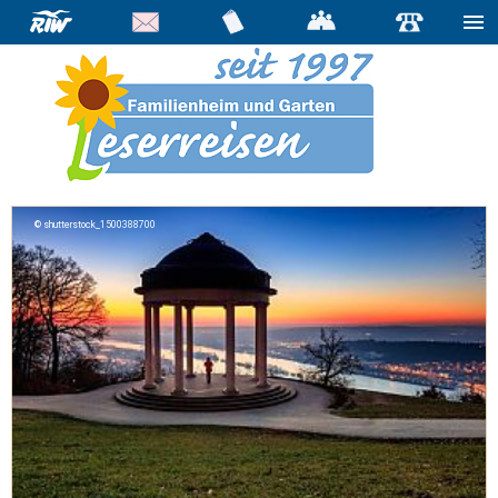
shutterstock_1500388700