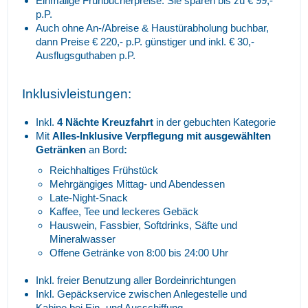
Einmalige Frühbucherpreise: Sie sparen bis zu € 99,-
p.P.
Auch ohne An-/Abreise & Haustürabholung buchbar,
dann Preise € 220,- p.P. günstiger und inkl. € 30,-
Ausflugsguthaben p.P.
Inklusivleistungen:
Inkl.
4 Nächte Kreuzfahrt
in der gebuchten Kategorie
Mit
Alles-Inklusive Verpflegung
mit ausgewählten
Getränken
an Bord
:
Reichhaltiges Frühstück
Mehrgängiges Mittag- und Abendessen
Late-Night-Snack
Kaffee, Tee und leckeres Gebäck
Hauswein, Fassbier, Softdrinks, Säfte und
Mineralwasser
Offene Getränke von 8:00 bis 24:00 Uhr
Inkl. freier Benutzung aller Bordeinrichtungen
Inkl. Gepäckservice zwischen Anlegestelle und
Kabine bei Ein- und Ausschiffung