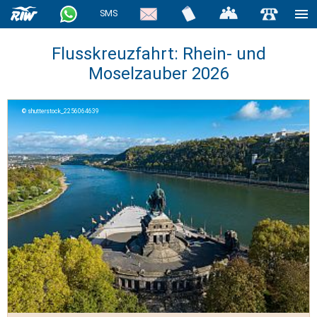
SMS
Flusskreuzfahrt: Rhein- und
Moselzauber 2026
shutterstock_2256064639