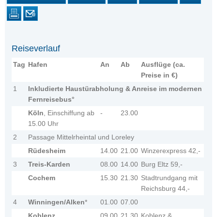
Reiseverlauf
Tag
Hafen
An
Ab
Ausflüge (ca.
Preise in €)
1
Inkludierte Haustürabholung & Anreise im modernen
Fernreisebus°
Köln
, Einschiffung ab
-
23.00
15.00 Uhr
2
Passage Mittelrheintal und Loreley
Rüdesheim
14.00
21.00
Winzerexpress 42,-
3
Treis-Karden
08.00
14.00
Burg Eltz 59,-
Cochem
15.30
21.30
Stadtrundgang mit
Reichsburg 44,-
4
Winningen/Alken
*
01.00
07.00
Koblenz
09.00
21.30
Koblenz &