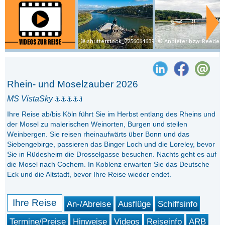
shutterstock_2256064639
Anbieter bzw. Reedere
Rhein- und Moselzauber 2026
MS VistaSky
Ihre Reise ab/bis Köln führt Sie im Herbst entlang des Rheins und
der Mosel zu malerischen Weinorten, Burgen und steilen
Weinbergen. Sie reisen rheinaufwärts über Bonn und das
Siebengebirge, passieren das Binger Loch und die Loreley, bevor
Sie in Rüdesheim die Drosselgasse besuchen. Nachts geht es auf
die Mosel nach Cochem. In Koblenz erwarten Sie das Deutsche
Eck und die Altstadt, bevor Ihre Reise wieder endet.
Ihre Reise
An-/Abreise
Ausflüge
Schiffsinfo
Termine/Preise
Hinweise
Videos
Reiseinfo
ARB