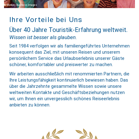
Monkey Business Images
Ihre Vorteile bei Uns
Über 40 Jahre Touristik-Erfahrung weltweit.
Wissen ist besser als glauben.
Seit 1984 verfolgen wir als familien­geführtes Unternehmen
konse­quent das Ziel, mit unseren Reisen und unserem
persön­lichem Service das Urlaubs­erlebnis unserer Gäste
schöner, komfor­tabler und preis­werter zu machen.
Wir arbeiten ausschließlich mit renommierten Partnern, die
Ihre Leis­tungs­fähig­keit kon­tinuier­lich bewiesen haben. Das
über die Jahr­zehnte gesam­melte Wissen sowie unsere
welt­weiten Kontakte und Geschäfts­be­zieh­ungen nutzen
wir, um Ihnen ein un­vergess­lich schönes Reise­er­leb­nis
anbieten zu können.