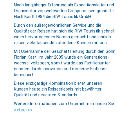
Nach langjähriger Erfahrung als Ex­pe­ditions­lei­ter und
Organi­sa­tor von welt­weiten Gruppen­reisen gründete
Hartl Kastl 1984 die RIW Touristik GmbH.
Durch den außer­gewöhn­lichen Service und die
Qualität der Reisen hat sich die RIW Touristik schnell
einen her­vor­ragenden Namen gemacht und jährlich
reisen viele tausende zufriedene Kunden mit uns
Mit Übernahme der Geschäfts­leitung durch den Sohn
Florian Kastl im Jahr 2005 wurde ein Generations­
wechsel vollzogen, somit wurde das Familien­unter­
nehmen durch Innovation und moderne Einflüsse
bereichert.
Diese einzig­artige Kombination bietet unseren
Kunden heute ein Reise­er­leb­nis mit bewährter
Qualität und neuesten Standards.
Weitere Informationen zum Unternehmen finden Sie
>>hier<<