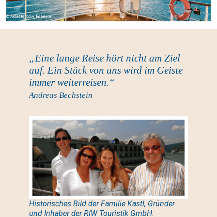
Anbieter bzw. Reederei
„Eine lange Reise hört nicht am Ziel
auf. Ein Stück von uns wird im Geiste
immer weiterreisen.“
Andreas Bechstein
Historisches Bild der Familie Kastl, Gründer
und Inhaber der RIW Touristik GmbH.