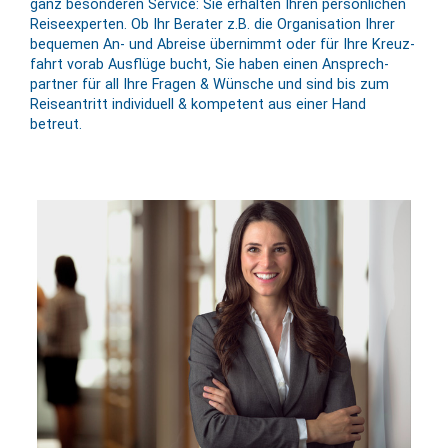
ganz besonderen Service: Sie er­halten Ihren per­sön­lichen
Reise­experten. Ob Ihr Berater z.B. die Or­ga­ni­sation Ihrer
bequemen An- und Abreise über­nimmt oder für Ihre Kreuz­
fahrt vorab Aus­flüge bucht, Sie haben einen An­sprech­
partner für all Ihre Fragen & Wünsche und sind bis zum
Reise­antritt in­divi­duell & kompe­tent aus einer Hand
betreut.