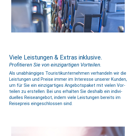
Viele Leistungen & Extras inklusive.
Profitieren Sie von einzigartigen Vorteilen.
Als un­ab­hängiges Touristik­unter­nehmen ver­handeln wir die
Leis­tungen und Preise immer im Inter­esse unserer Kunden,
um für Sie ein einzig­artiges Angebots­paket mit vielen Vor­
teilen zu er­stellen. Bei uns er­halten Sie deshalb ein in­di­vi­
du­elles Reise­angebot, indem viele Leis­tungen bereits im
Reise­preis ein­ge­schlossen sind.