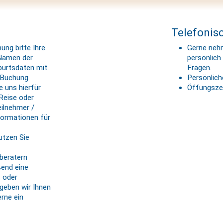
Telefonis
ung bitte Ihre
Gerne neh
 Namen der
persönlich
burtsdaten mit.
Fragen.
e Buchung
Persönlic
ie uns hierfür
Öffungszei
Reise oder
eilnehmer /
formationen für
utzen Sie
beratern
ßend eine
- oder
geben wir Ihnen
rne ein