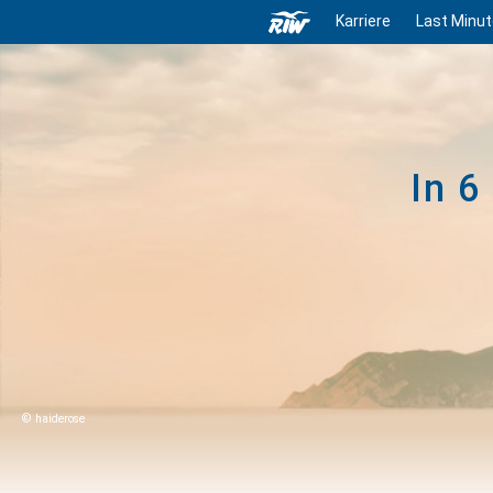
Karriere
Last Minut
In 6
haiderose