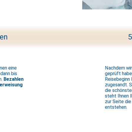
nen
5
hnen eine
Nachdem wir 
 dann bis
geprüft habe
n.
Bezahlen
Reisebeginn 
berweisung
zugesandt. S
die schönste
steht Ihnen 
zur Seite di
entstehen.