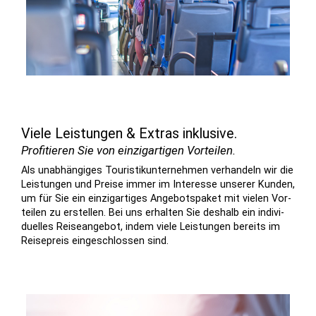
Viele Leistungen & Extras inklusive.
Profitieren Sie von einzigartigen Vorteilen.
Als un­ab­hängiges Touristik­unter­nehmen ver­handeln wir die
Leis­tungen und Preise immer im Inter­esse unserer Kunden,
um für Sie ein einzig­artiges Angebots­paket mit vielen Vor­
teilen zu er­stellen. Bei uns er­halten Sie deshalb ein in­di­vi­
du­elles Reise­angebot, indem viele Leis­tungen bereits im
Reise­preis ein­ge­schlossen sind.