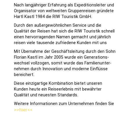
Nach langjähriger Erfahrung als Ex­pe­ditions­lei­ter und
Organi­sa­tor von welt­weiten Gruppen­reisen gründete
Hartl Kastl 1984 die RIW Touristik GmbH.
Durch den außer­gewöhn­lichen Service und die
Qualität der Reisen hat sich die RIW Touristik schnell
einen her­vor­ragenden Namen gemacht und jährlich
reisen viele tausende zufriedene Kunden mit uns
Mit Übernahme der Geschäfts­leitung durch den Sohn
Florian Kastl im Jahr 2005 wurde ein Generations­
wechsel vollzogen, somit wurde das Familien­unter­
nehmen durch Innovation und moderne Einflüsse
bereichert.
Diese einzig­artige Kombination bietet unseren
Kunden heute ein Reise­er­leb­nis mit bewährter
Qualität und neuesten Standards.
Weitere Informationen zum Unternehmen finden Sie
>>hier<<