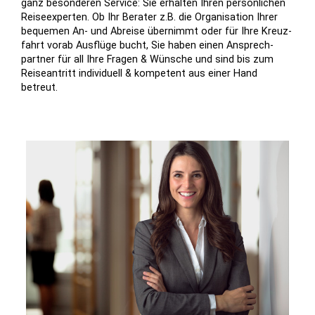
ganz besonderen Service: Sie er­halten Ihren per­sön­lichen
Reise­experten. Ob Ihr Berater z.B. die Or­ga­ni­sation Ihrer
bequemen An- und Abreise über­nimmt oder für Ihre Kreuz­
fahrt vorab Aus­flüge bucht, Sie haben einen An­sprech­
partner für all Ihre Fragen & Wünsche und sind bis zum
Reise­antritt in­divi­duell & kompe­tent aus einer Hand
betreut.