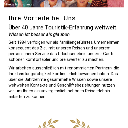
Monkey Business Images
Ihre Vorteile bei Uns
Über 40 Jahre Touristik-Erfahrung weltweit.
Wissen ist besser als glauben.
Seit 1984 verfolgen wir als familien­geführtes Unternehmen
konse­quent das Ziel, mit unseren Reisen und unserem
persön­lichem Service das Urlaubs­erlebnis unserer Gäste
schöner, komfor­tabler und preis­werter zu machen.
Wir arbeiten ausschließlich mit renommierten Partnern, die
Ihre Leis­tungs­fähig­keit kon­tinuier­lich bewiesen haben. Das
über die Jahr­zehnte gesam­melte Wissen sowie unsere
welt­weiten Kontakte und Geschäfts­be­zieh­ungen nutzen
wir, um Ihnen ein un­vergess­lich schönes Reise­er­leb­nis
anbieten zu können.