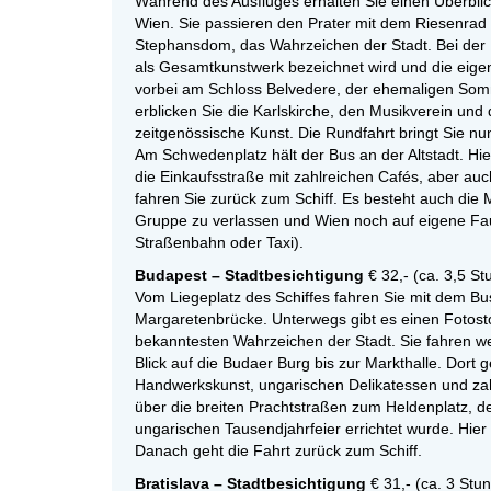
Während des Ausfluges erhalten Sie einen Überbli
Wien. Sie passieren den Prater mit dem Riesenra
Stephansdom, das Wahrzeichen der Stadt. Bei der U
als Gesamtkunstwerk bezeichnet wird und die eigent
vorbei am Schloss Belvedere, der ehemaligen Som
erblicken Sie die Karlskirche, den Musikverein und
zeitgenössische Kunst. Die Rundfahrt bringt Sie n
Am Schwedenplatz hält der Bus an der Altstadt. Hier
die Einkaufsstraße mit zahlreichen Cafés, aber auc
fahren Sie zurück zum Schiff. Es besteht auch die 
Gruppe zu verlassen und Wien noch auf eigene Fau
Straßenbahn oder Taxi).
Budapest – Stadtbesichtigung
€ 32,- (ca. 3,5 S
Vom Liegeplatz des Schiffes fahren Sie mit dem Bu
Margaretenbrücke. Unterwegs gibt es einen Fotos
bekanntesten Wahrzeichen der Stadt. Sie fahren we
Blick auf die Budaer Burg bis zur Markthalle. Dort g
Handwerkskunst, ungarischen Delikatessen und zahl
über die breiten Prachtstraßen zum Heldenplatz, 
ungarischen Tausendjahrfeier errichtet wurde. Hie
Danach geht die Fahrt zurück zum Schiff.
Bratislava – Stadtbesichtigung
€ 31,- (ca. 3 Stu