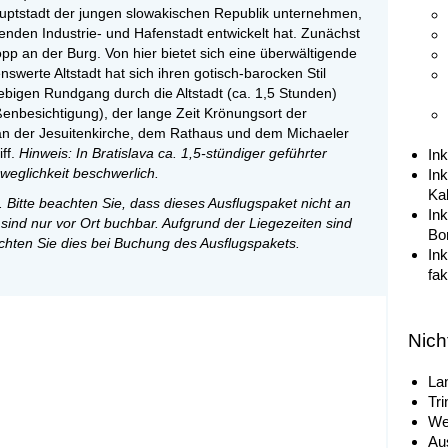
auptstadt der jungen slowakischen Republik unternehmen,
tenden Industrie- und Hafenstadt entwickelt hat. Zunächst
pp an der Burg. Von hier bietet sich eine überwältigende
swerte Altstadt hat sich ihren gotisch-barocken Stil
igen Rundgang durch die Altstadt (ca. 1,5 Stunden)
nbesichtigung), der lange Zeit Krönungsort der
an der Jesuitenkirche, dem Rathaus und dem Michaeler
ff.
Hinweis: In Bratislava ca. 1,5-stündiger geführter
Ink
weglichkeit beschwerlich.
In
Ka
 Bitte beachten Sie, dass dieses Ausflugspaket nicht an
Ink
ind nur vor Ort buchbar. Aufgrund der Liegezeiten sind
Bo
achten Sie dies bei Buchung des Ausflugspakets.
In
fak
Nich
La
Tri
We
Au