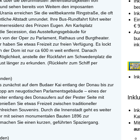
ck über die berühmtesten Sehenswürdigkeiten von
In
d und sehen bereits von Weitem den imposanten
be
rania erreichen Sie die weltbekannte Ringstraße, die oft
In
liche Altstadt umrundet. Ihre Bus-Rundfahrt führt weiter
Ei
merresidenz des Prinzen Eugen. Am Karlsplatz
€ 9
 die Secession, das Ausstellungsgebäude für
Au
un von der Oper zu Parlament, Rathaus und Burgtheater.
buc
 haben Sie etwas Freizeit zur freien Verfügung. Es lockt
ink
h der Dom ist nur ca 600 m weit entfernt. Danach
Möglichkeit, anstelle der Rückfahrt am Schwedenplatz die
st länger zu erkunden. (Rückkehr zum Schiff per
In
tunden)
s zunächst auf dem Budaer Kai entlang der Donau bis zur
topp am neugotischen Parlamentsgebäude – eines der
Inkl
iter entlang des Donauufers auf der Pester Seite mit
enießen Sie etwas Freizeit zwischen traditioneller
reichen Souvenirs. Durch die Innenstadt geht es weiter
Ink
der mit seinen monumentalen Bauten 1896 zur
Ka
r machen Sie einen kurzen, geführten Spaziergang.
Mi
au
nden)