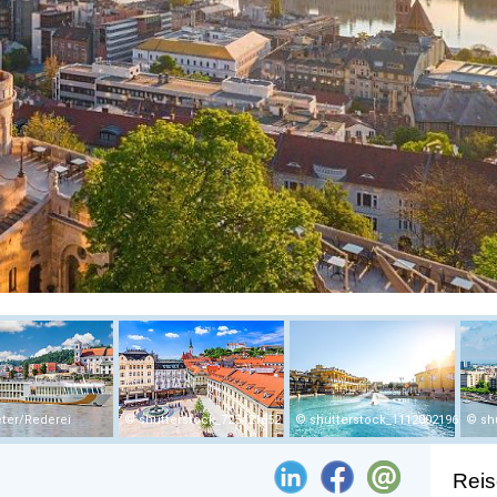
ter/Rederei
shutterstock_725421652
shutterstock_1112002196
sh
Reis