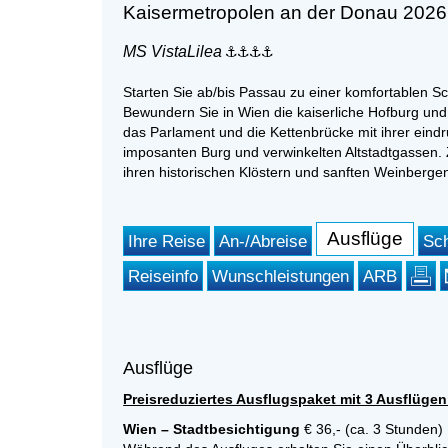
Kaisermetropolen an der Donau 2026
MS VistaLilea
Starten Sie ab/bis Passau zu einer komfortablen Sc
Bewundern Sie in Wien die kaiserliche Hofburg und
das Parlament und die Kettenbrücke mit ihrer eindru
imposanten Burg und verwinkelten Altstadtgassen.
ihren historischen Klöstern und sanften Weinberge
Ausflüge
Ihre Reise
An-/Abreise
Sch
Reiseinfo
Wunschleistungen
ARB
Ausflüge
Preisreduziertes Ausflugspaket mit 3 Ausflügen f
Wien – Stadtbesichtigung
€ 36,- (ca. 3 Stunden)