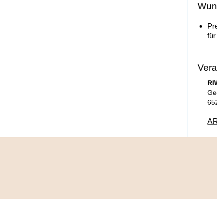
Wuns
Pr
fü
Vera
RI
Ge
65
AR