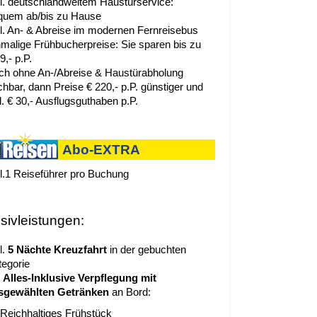
kl. deutschlandweitem Haustürservice:
quem ab/bis zu Hause
kl. An- & Abreise im modernen Fernreisebus
nmalige Frühbucherpreise: Sie sparen bis zu
9,- p.P.
ch ohne An-/Abreise & Haustürabholung
hbar, dann Preise € 220,- p.P. günstiger und
l. € 30,- Ausflugsguthaben p.P.
Abo-EXTRA
kl.1 Reiseführer pro Buchung
usivleistungen:
l.
5 Nächte Kreuzfahrt
in der gebuchten
tegorie
t
Alles-Inklusive Verpflegung mit
sgewählten Getränken
an Bord:
Reichhaltiges Frühstück