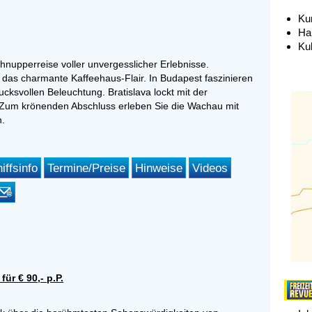
Ku
Ha
Ku
hnupperreise voller unvergesslicher Erlebnisse.
 das charmante Kaffeehaus-Flair. In Budapest faszinieren
cksvollen Beleuchtung. Bratislava lockt mit der
 Zum krönenden Abschluss erleben Sie die Wachau mit
n.
iffsinfo
Termine/Preise
Hinweise
Videos
ür € 90,- p.P.