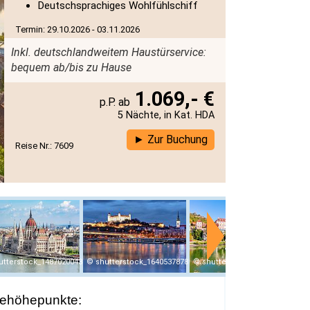
Deutschsprachiges Wohlfühlschiff
Termin: 29.10.2026 - 03.11.2026
Inkl. deutschlandweitem Haustürservice:
bequem ab/bis zu Hause
1.069,- €
5 Nächte, in Kat. HDA
Zur Buchung
Reise Nr.: 7609
utterstock_1487020043
shutterstock_1640537878
shutterstock_2071607078
ehöhepunkte: