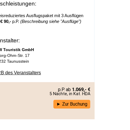
chleistungen:
eisreduziertes Ausflugspaket mit 3 Ausflügen
r
€ 90,-
p.P.
(Beschreibung siehe "Ausflüge")
nstalter:
W Touristik GmbH
org-Ohm-Str. 17
232 Taunusstein
B des Veranstalters
1.069,- €
5 Nächte, in Kat. HDA
Zur Buchung