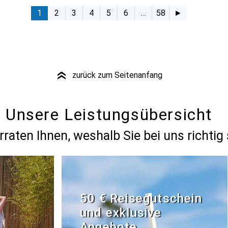
1
2
3
4
5
6
…
58
►
zurück zum Seitenanfang
»
Unsere Leistungsübersicht
rraten Ihnen, weshalb Sie bei uns richtig 
50 € Reisegutschein
und exklusive
Angebote