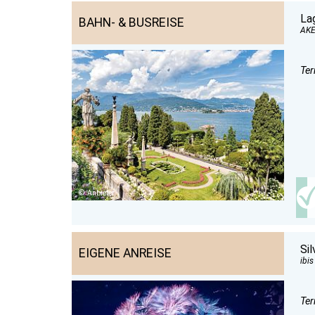
La
BAHN- & BUSREISE
AKE
Ter
Anbieter
Sil
EIGENE ANREISE
ibi
Ter