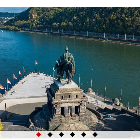
◆
◆
◆
◆
◆
◆