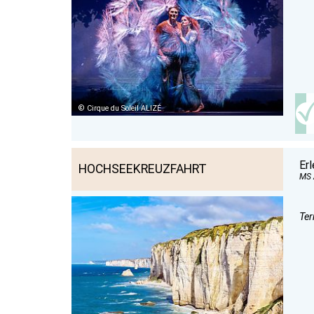
Cirque du Soleil ALIZÉ
Er
HOCHSEEKREUZFAHRT
MS
Ter