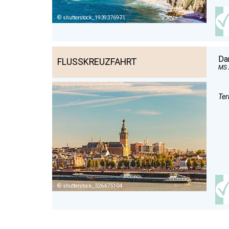
shutterstock_1939376971
Da
FLUSSKREUZFAHRT
MS
Ter
shutterstock_326475104