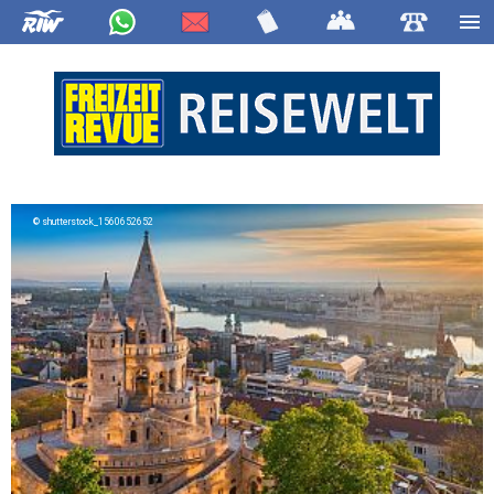
shutterstock_1560652652