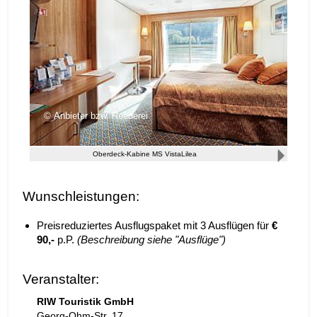
Anbieter bzw. Reederei
Oberdeck-Kabine MS VistaLilea
Wunschleistungen:
Preisreduziertes Ausflugspaket mit 3 Ausflügen für
€
90,-
p.P.
(Beschreibung siehe "Ausflüge")
Veranstalter:
RIW Touristik GmbH
Georg-Ohm-Str. 17