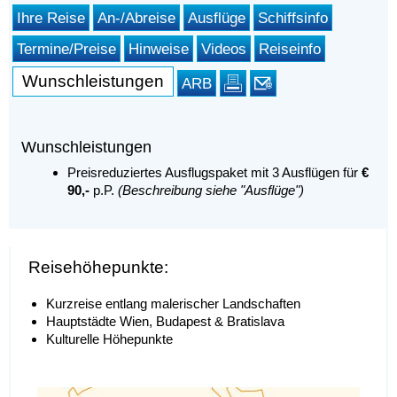
Ihre Reise
An-/Abreise
Ausflüge
Schiffsinfo
Termine/Preise
Hinweise
Videos
Reiseinfo
Wunschleistungen
ARB
Wunschleistungen
Preisreduziertes Ausflugspaket mit 3 Ausflügen für
€
90,-
p.P.
(Beschreibung siehe "Ausflüge")
Reisehöhepunkte:
Kurzreise entlang malerischer Landschaften
Hauptstädte Wien, Budapest & Bratislava
Kulturelle Höhepunkte