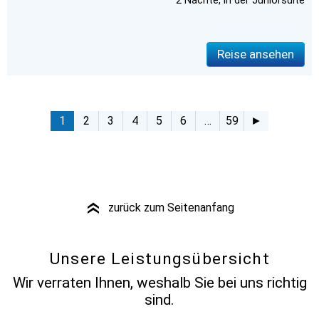
2 Nächte, in der Juniorsuite
Reise ansehen
1
2
3
4
5
6
…
59
►
zurück zum Seitenanfang
»
Unsere Leistungsübersicht
Wir verraten Ihnen, weshalb Sie bei uns richtig
sind.