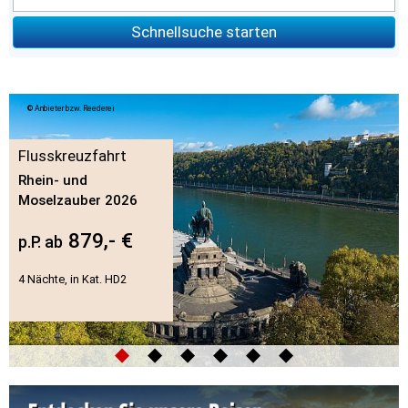
Schnellsuche starten
Anbieter bzw. Reederei
Flusskreuzfahrt
Rhein- und
Moselzauber 2026
879,- €
p.P. ab
4 Nächte, in Kat. HD2
◆
◆
◆
◆
◆
◆