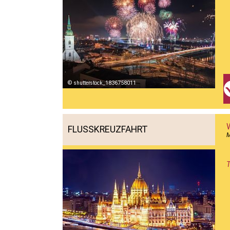
shutterstock_1836758011
FLUSSKREUZFAHRT