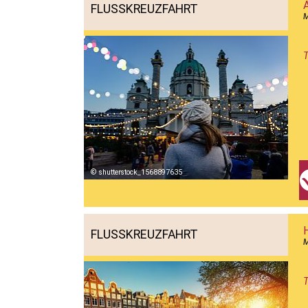
FLUSSKREUZFAHRT
T
shutterstock_1568897635
H
FLUSSKREUZFAHRT
T