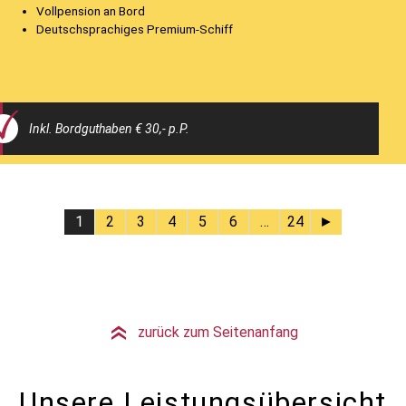
Vollpension an Bord
Deutschsprachiges Premium-Schiff
Inkl. Bordguthaben € 30,- p.P.
1
2
3
4
5
6
…
24
►
zurück zum Seitenanfang
»
Unsere Leistungsübersicht