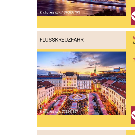
shutterstock_1890837493
FLUSSKREUZFAHRT
T
shutterstock_778241857