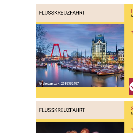
H
FLUSSKREUZFAHRT
T
shutterstock_2518382487
FLUSSKREUZFAHRT
M
T