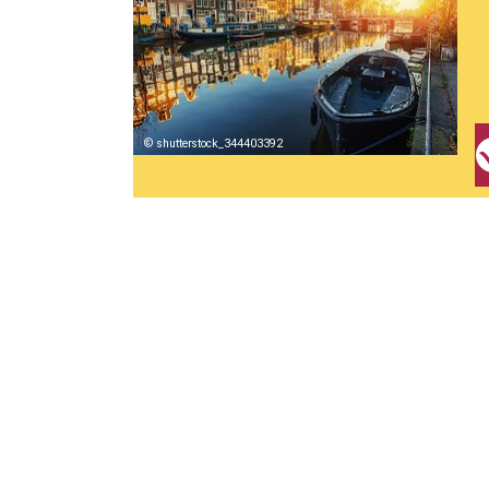
shutterstock_344403392