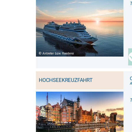
T
Anbieter bzw. Reederei
HOCHSEEKREUZFAHRT
T