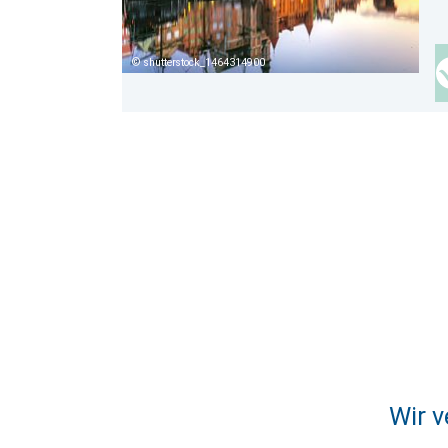
shutterstock_1464314900
Wir v