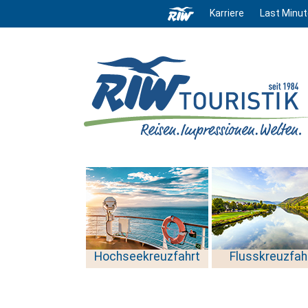
Karriere
Last Minut
Hochseekreuzfahrt
Flusskreuzfah