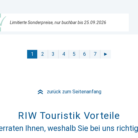
Limitierte Sonderpreise, nur buchbar bis 25.09.2026
1
2
3
4
5
6
7
►
zurück zum Seitenanfang
»
RIW Touristik Vorteile
erraten Ihnen, weshalb Sie bei uns richtig