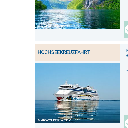
shutterstock_2494881631
HOCHSEEKREUZFAHRT
A
T
Anbieter bzw. Reederei