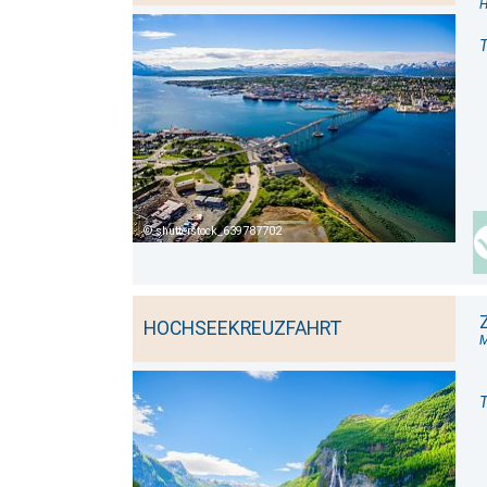
H
T
shutterstock_639787702
HOCHSEEKREUZFAHRT
M
T