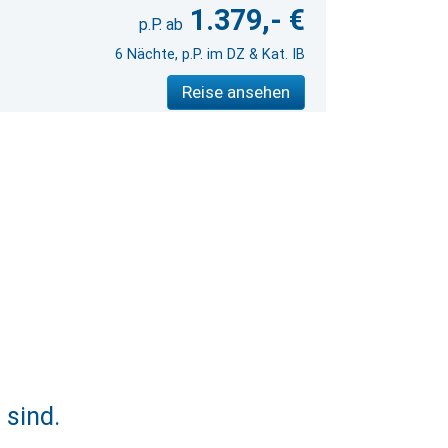
1.379,- €
6 Nächte, p.P. im DZ & Kat. IB
Reise ansehen
 sind.