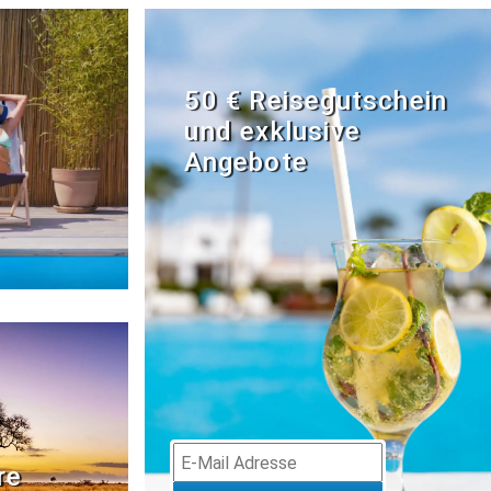
50 € Reisegutschein
und exklusive
Angebote
re