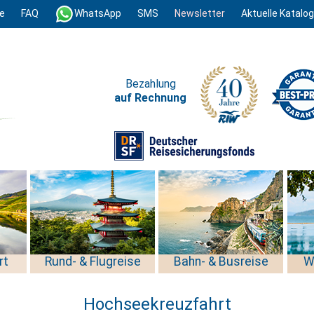
e
FAQ
WhatsApp
SMS
Newsletter
Aktuelle Katalo
Bezahlung
auf Rechnung
rt
Rund- & Flugreise
Bahn- & Busreise
W
Hochseekreuzfahrt