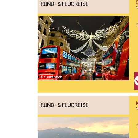
RUND- & FLUGREISE
H
T
Shutterstock
RUND- & FLUGREISE
H
T