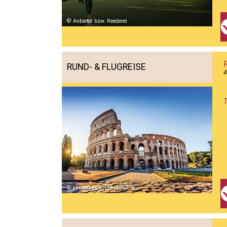
Anbieter bzw. Reederei
RUND- & FLUGREISE
4
T
shutterstock_1191976078