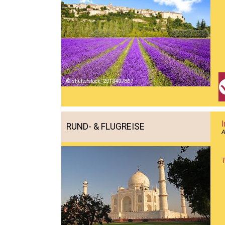
shutterstock_2013407867
RUND- & FLUGREISE
A
T