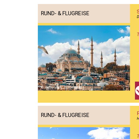
S
RUND- & FLUGREISE
D
T
shutterstock_2176486941
RUND- & FLUGREISE
H
T