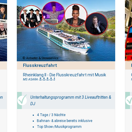
Anbieter & Showservice
Flusskreuzfahrt
Rheinklang II - Die Flusskreuzfahrt mit Musik
MS ASARA
en
Unterhaltungsprogramm mit 3 Liveauftritten &
DJ
4 Tage / 3 Nächte
Bahnan- & abreise bereits inklusive
Top Show-/Musikprogramm