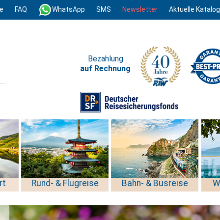
e
FAQ
WhatsApp
SMS
Newsletter
Aktuelle Katalo
Bezahlung
auf Rechnung
rt
Rund- & Flugreise
Bahn- & Busreise
W