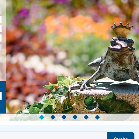
◆
◆
◆
◆
◆
◆