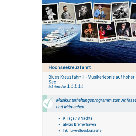
Agentur
Hochseekreuzfahrt
Blues Kreuzfahrt II - Musikerlebnis auf hoher
See
MS Amadea
Musikunterhaltungsprogramm zum Anfass
und Mitmachen
9 Tage / 8 Nächte
ab/bis Bremerhaven
Inkl. Live-Blueskonzerte