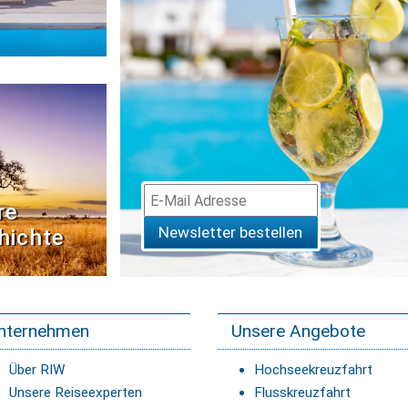
re
Newsletter bestellen
hichte
nternehmen
Unsere Angebote
Über RIW
Hochseekreuzfahrt
Unsere Reiseexperten
Flusskreuzfahrt