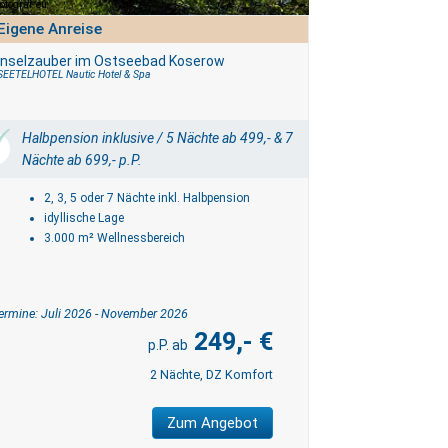
fotograf.eu
Eigene Anreise
Inselzauber im Ostseebad Koserow
SEETELHOTEL Nautic Hotel & Spa
Halbpension inklusive / 5 Nächte ab 499,- & 7
Nächte ab 699,- p.P.
2, 3, 5 oder 7 Nächte inkl. Halbpension
idyllische Lage
3.000 m² Wellnessbereich
ermine: Juli 2026 - November 2026
249,- €
2 Nächte, DZ Komfort
Zum Angebot