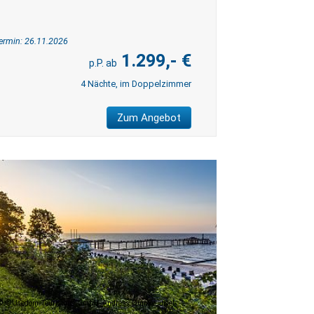
ermin: 26.11.2026
1.299,- €
4 Nächte, im Doppelzimmer
Zum Angebot
©Usedom Tourismus GmbH_Andreas Dumke_insel-