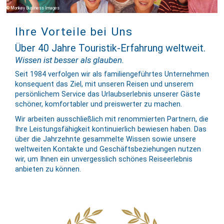
Monkey Business Images
Ihre Vorteile bei Uns
Über 40 Jahre Touristik-Erfahrung weltweit.
Wissen ist besser als glauben.
Seit 1984 verfolgen wir als familien­geführtes Unternehmen
konse­quent das Ziel, mit unseren Reisen und unserem
persön­lichem Service das Urlaubs­erlebnis unserer Gäste
schöner, komfor­tabler und preis­werter zu machen.
Wir arbeiten ausschließlich mit renommierten Partnern, die
Ihre Leis­tungs­fähig­keit kon­tinuier­lich bewiesen haben. Das
über die Jahr­zehnte gesam­melte Wissen sowie unsere
welt­weiten Kontakte und Geschäfts­be­zieh­ungen nutzen
wir, um Ihnen ein un­vergess­lich schönes Reise­er­leb­nis
anbieten zu können.