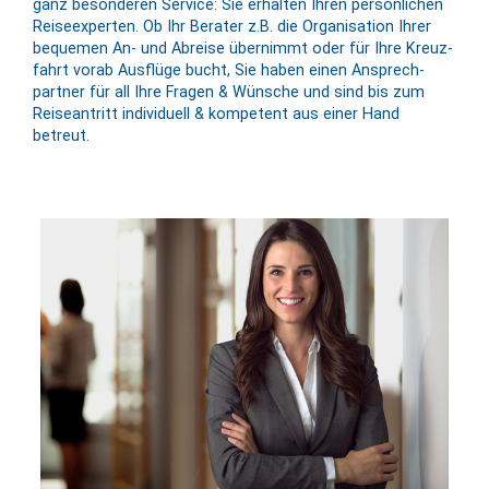
ganz besonderen Service: Sie er­halten Ihren per­sön­lichen
Reise­experten. Ob Ihr Berater z.B. die Or­ga­ni­sation Ihrer
bequemen An- und Abreise über­nimmt oder für Ihre Kreuz­
fahrt vorab Aus­flüge bucht, Sie haben einen An­sprech­
partner für all Ihre Fragen & Wünsche und sind bis zum
Reise­antritt in­divi­duell & kompe­tent aus einer Hand
betreut.