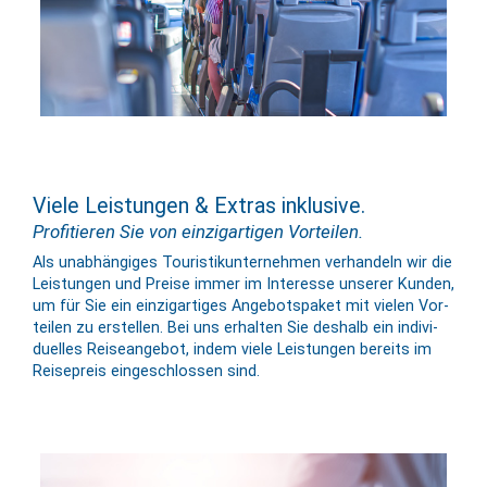
Viele Leistungen & Extras inklusive.
Profitieren Sie von einzigartigen Vorteilen.
Als un­ab­hängiges Touristik­unter­nehmen ver­handeln wir die
Leis­tungen und Preise immer im Inter­esse unserer Kunden,
um für Sie ein einzig­artiges Angebots­paket mit vielen Vor­
teilen zu er­stellen. Bei uns er­halten Sie deshalb ein in­di­vi­
du­elles Reise­angebot, indem viele Leis­tungen bereits im
Reise­preis ein­ge­schlossen sind.