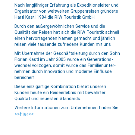
Nach langjähriger Erfahrung als Ex­pe­ditions­lei­ter und
Organi­sa­tor von welt­weiten Gruppen­reisen gründete
Hartl Kastl 1984 die RIW Touristik GmbH.
Durch den außer­gewöhn­lichen Service und die
Qualität der Reisen hat sich die RIW Touristik schnell
einen her­vor­ragenden Namen gemacht und jährlich
reisen viele tausende zufriedene Kunden mit uns
Mit Übernahme der Geschäfts­leitung durch den Sohn
Florian Kastl im Jahr 2005 wurde ein Generations­
wechsel vollzogen, somit wurde das Familien­unter­
nehmen durch Innovation und moderne Einflüsse
bereichert.
Diese einzig­artige Kombination bietet unseren
Kunden heute ein Reise­er­leb­nis mit bewährter
Qualität und neuesten Standards.
Weitere Informationen zum Unternehmen finden Sie
>>hier<<