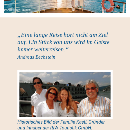
Anbieter bzw. Reederei
„Eine lange Reise hört nicht am Ziel
auf. Ein Stück von uns wird im Geiste
immer weiterreisen.“
Andreas Bechstein
Historisches Bild der Familie Kastl, Gründer
und Inhaber der RIW Touristik GmbH.