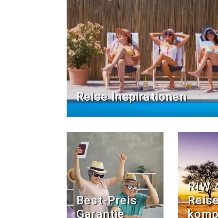
Reise Inspirationen
RIW 
Best-Preis
Reise
Garantie
komp