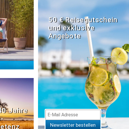
50 € Reisegutschein
und exklusive
Angebote
40 Jahre
­
Newsletter bestellen
etenz