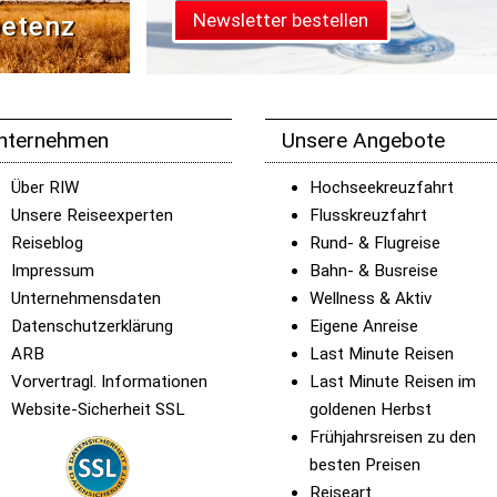
Newsletter bestellen
etenz
nternehmen
Unsere Angebote
Über RIW
Hochseekreuzfahrt
Unsere Reiseexperten
Flusskreuzfahrt
Reiseblog
Rund- & Flugreise
Impressum
Bahn- & Busreise
Unternehmensdaten
Wellness & Aktiv
Datenschutzerklärung
Eigene Anreise
ARB
Last Minute Reisen
Vorvertragl. Informationen
Last Minute Reisen im
Website-Sicherheit SSL
goldenen Herbst
Frühjahrsreisen zu den
besten Preisen
Reiseart