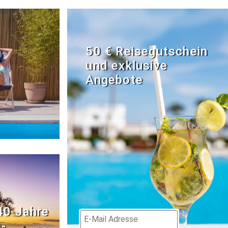
50 € Reisegutschein
und exklusive
Angebote
40 Jahre
­