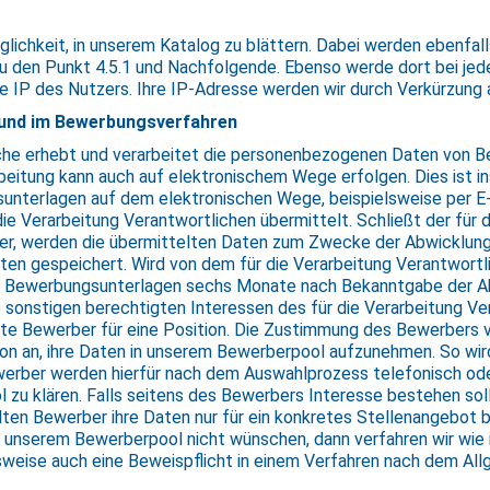
glichkeit, in unserem Katalog zu blättern. Dabei werden ebenfa
azu den Punkt 4.5.1 und Nachfolgende. Ebenso werde dort bei je
ie IP des Nutzers. Ihre IP-Adresse werden wir durch Verkürzung 
 und im Bewerbungsverfahren
liche erhebt und verarbeitet die personenbezogenen Daten von
eitung kann auch auf elektronischem Wege erfolgen. Dies ist in
terlagen auf dem elektronischen Wege, beispielsweise per E-Ma
die Verarbeitung Verantwortlichen übermittelt. Schließt der für 
er, werden die übermittelten Daten zum Zwecke der Abwicklung
ten gespeichert. Wird von dem für die Verarbeitung Verantwortl
e Bewerbungsunterlagen sechs Monate nach Bekanntgabe der 
e sonstigen berechtigten Interessen des für die Verarbeitung V
te Bewerber für eine Position. Die Zustimmung des Bewerbers 
tion an, ihre Daten in unserem Bewerberpool aufzunehmen. So wir
erber werden hierfür nach dem Auswahlprozess telefonisch oder
u klären. Falls seitens des Bewerbers Interesse bestehen sollte
Sollten Bewerber ihre Daten nur für ein konkretes Stellenangebot
 unserem Bewerberpool nicht wünschen, dann verfahren wir wie 
elsweise auch eine Beweispflicht in einem Verfahren nach dem A