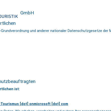
GmbH
rtlichen
z-Grundverordnung und anderer nationaler Datenschutzgesetze der M
hutzbeauftragten
lichen ist:
Tourismus [dot] onmicrosoft [dot] com