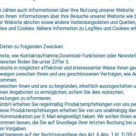
 zählen auch Informationen über Ihre Nutzung unserer Website
n Ihnen: Informationen über Ihre Besuche unserer Website wie
r Website abrufen sowie andere Verbindungsdaten und Quellen, d
es und Cookies. Nähere Information zu Logfiles und Cookies erh
 Daten zu folgenden Zwecken:
nste, wie Kontaktaufnahme,Download-Funktionen oder Newslette
iensten finden Sie unter Ziffer 3;
bsite in möglichst effektiver und interessanter Weise Ihnen ge
twaigen zwischen Ihnen und uns geschlossenen Verträgen, wie 
ukommen;
ischen Ihnen und uns zu begründen, inhaltlich auszugestalten u
tiven Angeboten zu ermöglichen, sofern Sie dies wünschen;
istungen zu informieren.
 GmbH erhalten Sie regelmäßig Produktempfehlungen von uns per
Diese Produktempfehlungen erhalten Sie von uns unabhängig dav
-Kommunikation per E-Mail eingewilligt haben. Wir wollen Ihnen 
men lassen, die Sie auf Grundlage Ihrer letzten Buchung bei un
hen Vorgaben.
l basieren auf der Rechtsgrundlage des Art. 6 Abs. 1 lit. f) D